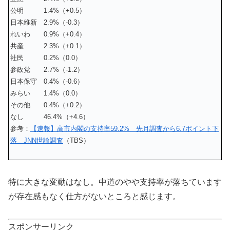
公明 1.4%（+0.5）
日本維新 2.9%（-0.3）
れいわ 0.9%（+0.4）
共産 2.3%（+0.1）
社民 0.2%（0.0）
参政党 2.7%（-1.2）
日本保守 0.4%（-0.6）
みらい 1.4%（0.0）
その他 0.4%（+0.2）
なし 46.4%（+4.6）
参考：
【速報】高市内閣の支持率59.2% 先月調査から6.7ポイント下
落 JNN世論調査
（TBS）
特に大きな変動はなし。中道のやや支持率が落ちています
が存在感もなく仕方がないところと感じます。
スポンサーリンク