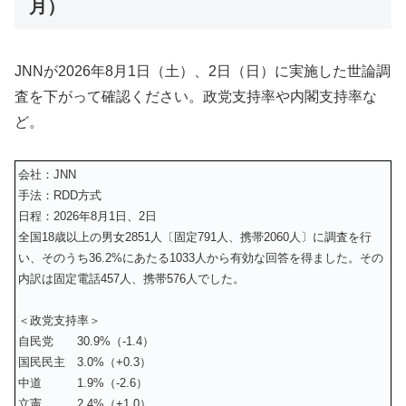
月）
JNNが
2026年8月1日（土）、2日（日）
に実施した世論調
査を下がって確認ください。政党支持率や内閣支持率な
ど。
会社：JNN
手法：RDD方式
日程：2026年8月1日、2日
全国18歳以上の男女2851人〔固定791人、携帯2060人〕に調査を行
い、そのうち36.2%にあたる1033人から有効な回答を得ました。その
内訳は固定電話457人、携帯576人でした。
＜政党支持率＞
自民党 30.9%（-1.4）
国民民主 3.0%（+0.3）
中道 1.9%（-2.6）
立憲 2.4%（+1.0）