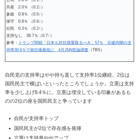
共産 2.0％ （0.2↓）
参政 0.9％ （0.5↑）
保守 0.8％ （0.6↑）
社民 0.3％ （0.2↑）
支持なし 39.7％（0.7↑）
参考：
トランプ関税「日本も対抗措置取るべき」57％ 石破内閣の支
持率30.6％で就任後最低に 4月JNN世論調査
（TBS）
自民党の支持率はやや持ち直して支持率1位継続。2位は
国民民主で横ばいといったところでしょうか。立憲は支持
率を少し上げ8.4％に。立憲は埋没している印象があるも
のの2位の座を国民民主と争っています
自民が支持率トップ
国民民主が2位で存在感を発揮
立憲は支持率ややアップ