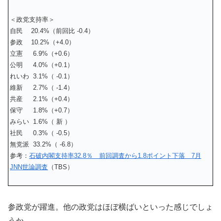
＜政党支持率＞
自民 20.4%（前回比 -0.4）
参政 10.2%（+4.0）
立憲 6.9%（+0.6）
公明 4.0%（+0.1）
れいわ 3.1%（ -0.1）
維新 2.7%（ -1.4）
共産 2.1%（+0.4）
保守 1.8%（+0.7）
みらい 1.6%（ 新 ）
社民 0.3%（ -0.5）
無党派 33.2%（ -6.8）
参考：
石破内閣支持率32.8％ 前回調査から1.8ポイント下落 7月
JNN世論調査
（TBS）
参政党が躍進。他の政党はほぼ横ばいといった感じでしょ
うか。