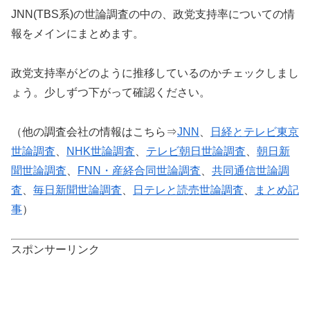
JNN(TBS系)の世論調査の中の、政党支持率についての情
報をメインにまとめます。
政党支持率がどのように推移しているのかチェックしまし
ょう。少しずつ下がって確認ください。
（他の調査会社の情報はこちら⇒
JNN
、
日経とテレビ東京
世論調査
、
NHK世論調査
、
テレビ朝日世論調査
、
朝日新
聞世論調査
、
FNN・産経合同世論調査
、
共同通信世論調
査
、
毎日新聞世論調査
、
日テレと読売世論調査
、
まとめ記
事
）
スポンサーリンク