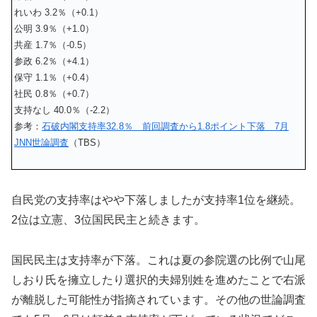
れいわ 3.2％（+0.1）
公明 3.9％（+1.0）
共産 1.7％（-0.5）
参政 6.2％（+4.1）
保守 1.1％（+0.4）
社民 0.8％（+0.7）
支持なし 40.0％（-2.2）
参考：
石破内閣支持率32.8％ 前回調査から1.8ポイント下落 7月
JNN世論調査
（TBS）
自民党の支持率はやや下落しましたが支持率1位を継続。
2位は立憲、3位国民民主と続きます。
国民民主は支持率が下落。これは夏の参院選の比例で山尾
しおり氏を擁立したり選択的夫婦別姓を進めたことで右派
が離脱した可能性が指摘されています。その他の世論調査