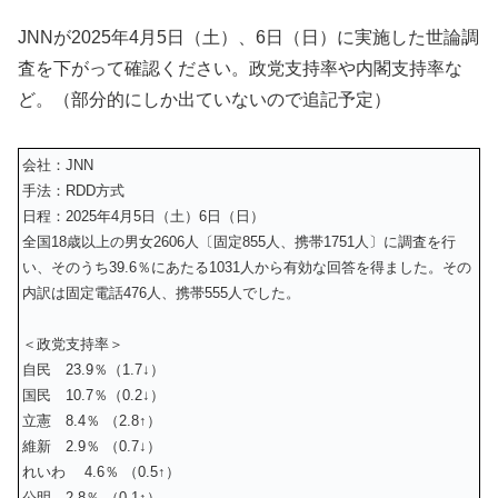
JNNが
2025年4月5日（土）、6日（日）
に実施した世論調
査を下がって確認ください。政党支持率や内閣支持率な
ど。（部分的にしか出ていないので追記予定）
会社：JNN
手法：RDD方式
日程：2025年4月5日（土）6日（日）
全国18歳以上の男女2606人〔固定855人、携帯1751人〕に調査を行
い、そのうち39.6％にあたる1031人から有効な回答を得ました。その
内訳は固定電話476人、携帯555人でした。
＜政党支持率＞
自民 23.9％（1.7↓）
国民 10.7％（0.2↓）
立憲 8.4％ （2.8↑）
維新 2.9％ （0.7↓）
れいわ 4.6％ （0.5↑）
公明 2.8％ （0.1↑）