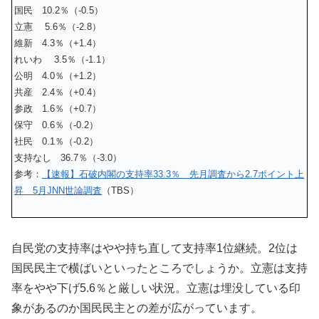
国民 10.2％（-0.5）
立憲 5.6％（-2.8）
維新 4.3％（+1.4）
れいわ 3.5％（-1.1）
公明 4.0％（+1.2）
共産 2.4％（+0.4）
参政 1.6％（+0.7）
保守 0.6％（-0.2）
社民 0.1％（-0.2）
支持なし 36.7％（-3.0）
参考：
【速報】石破内閣の支持率33.3％ 先月調査から2.7ポイント上
昇 5月JNN世論調査
（TBS）
自民党の支持率はやや持ち直して支持率1位継続。2位は
国民民主で横ばいといったところでしょうか。立憲は支持
率をやや下げ5.6％と厳しい状況。立憲は埋没している印
象があるのか国民民主との差が広がっています。