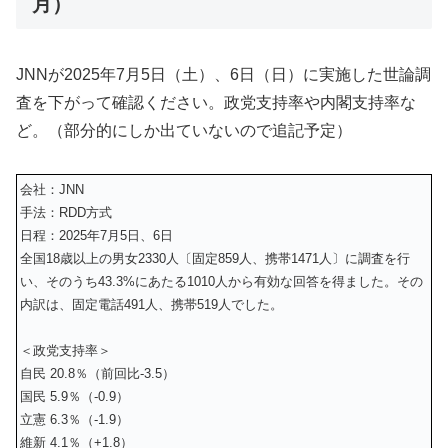
月）
JNNが
2025年7
月5日（土）、6日（日）
に実施した世論調
査を下がって確認ください。政党支持率や内閣支持率な
ど。（部分的にしか出ていないので追記予定）
会社：JNN
手法：RDD方式
日程：2025年7月5日、6日
全国18歳以上の男女2330人〔固定859人、携帯1471人〕に調査を行
い、そのうち43.3%にあたる1010人から有効な回答を得ました。その
内訳は、固定電話491人、携帯519人でした。
＜政党支持率＞
自民 20.8％（前回比-3.5）
国民 5.9％（-0.9）
立憲 6.3％（-1.9）
維新 4.1％（+1.8）