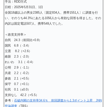
手法：RDD方式
日程：2025年5月31日、1日
全国18歳以上の男女2385人〔固定834人、携帯1551人〕に調査を行
い、そのうち44.3%にあたる1056人から有効な回答を得ました。その
内訳は固定電話507人、携帯549人でした。
＜政党支持率＞
自民 24.3（前回比+0.8）
国民 6.8（ -3.4）
立憲 8.2（+2.6）
維新 2.3（ -2.0）
れいわ 3.1（ -0.4）
公明 2.9（ -1.1）
共産 2.2（ -0.2）
参政 2.1（+0.5）
保守 0.7（+0.1）
社民 0.1（±0.0）
支持なし 42.2（+5.5）
参考：
石破内閣の支持率34.6％ 前回調査から1.3ポイント上昇 JNN
世論調査
（TBS）