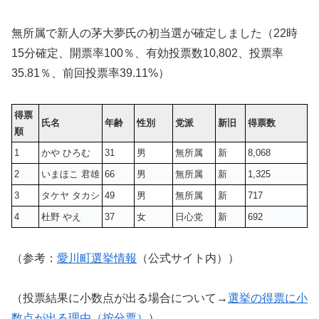
無所属で新人の茅大夢氏の初当選が確定しました（22時
15分確定、開票率100％、有効投票数
10,802
、投票率
35.81％、前回投票率39.11%）
得票
氏名
年齢
性別
党派
新旧
得票数
順
1
かや ひろむ
31
男
無所属
新
8,068
2
いまほこ 君雄
66
男
無所属
新
1,325
3
タケヤ タカシ
49
男
無所属
新
717
4
杜野 やえ
37
女
日心党
新
692
（参考：
愛川町選挙情報
（公式サイト内））
（投票結果に小数点が出る場合について→
選挙の得票に小
数点が出る理由（按分票）
）