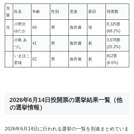
当
氏名
年齢
性別
党派
新旧
得票数
落
小野沢
8,325票
当
69
男
無所属
現
ゆたか
(68.2%)
小島 あ
3,078票
41
男
無所属
新
つし
(25.2%)
いまほこ
812票
62
男
無所属
新
君雄
(6.6%)
2026年6月14日投開票の選挙結果一覧（他
の選挙情報）
2026年6月14日に行われる選挙の一覧を別途まとめていま