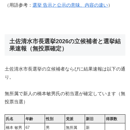
（用語参考：
選挙 告示と公示の意味、内容の違い
）
土佐清水市長選挙2026の立候補者と選挙結
果速報（無投票確定）
土佐清水市長選挙の立候補者ならびに結果速報は以下の通
り。
無所属で新人の橋本敏男氏の初当選が確定しています（無
投票当選）
氏名
年齢
性別
党派
新旧
得票数
橋本 敏男
67
男
無所属
新