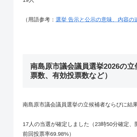
（用語参考：
選挙 告示と公示の意味、内容の
南島原市議会議員選挙2026の
票数、有効投票数など）
南島原市議会議員選挙の立候補者ならびに結
17人の当選が確定しました（23時50分確定、
前回投票率69.98%）