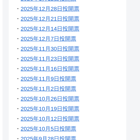
・
2025年12月28日投開票
・
2025年12月21日投開票
・
2025年12月14日投開票
・
2025年12月7日投開票
・
2025年11月30日投開票
・
2025年11月23日投開票
・
2025年11月16日投開票
・
2025年11月9日投開票
・
2025年11月2日投開票
・
2025年10月26日投開票
・
2025年10月19日投開票
・
2025年10月12日投開票
・
2025年10月5日投開票
・
2025年9月28日投開票