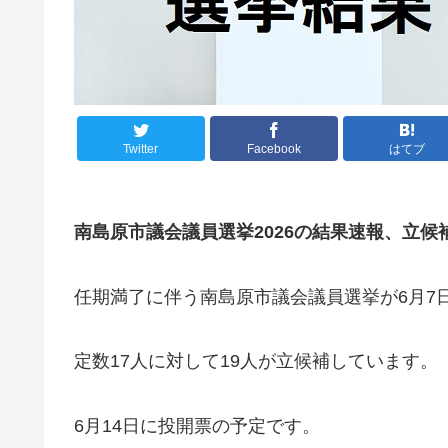
Twitter
Facebook
はてブ
南島原市議会議員選挙2026の結果速報、立候
任期満了に伴う南島原市議会議員選挙が6月7
定数17人に対して19人が立候補しています。
6月14日に投開票の予定です。