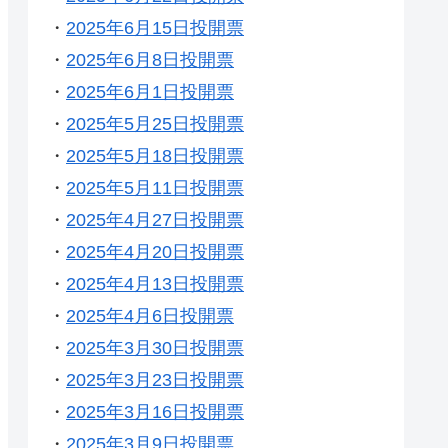
・
2025年6月15日投開票
・
2025年6月8日投開票
・
2025年6月1日投開票
・
2025年5月25日投開票
・
2025年5月18日投開票
・
2025年5月11日投開票
・
2025年4月27日投開票
・
2025年4月20日投開票
・
2025年4月13日投開票
・
2025年4月6日投開票
・
2025年3月30日投開票
・
2025年3月23日投開票
・
2025年3月16日投開票
・
2025年3月9日投開票