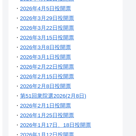
・
2026年4月5日投開票
・
2026年3月29日投開票
・
2026年3月22日投開票
・
2026年3月15日投開票
・
2026年3月8日投開票
・
2026年3月1日投開票
・
2026年2月22日投開票
・
2026年2月15日投開票
・
2026年2月8日投開票
・
第51回衆院選2026(2月8日)
・
2026年2月1日投開票
・
2026年1月25日投開票
・
2026年1月17日、18日投開票
・
2026年1月12日投開票