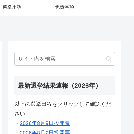
選挙用語
免責事項
最新選挙結果速報（2026年）
以下の選挙日程をクリックして確認くだ
さい
・
2026年8月9日投開票
・
2026年8月2日投開票