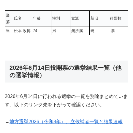
当
氏名
年齢
性別
党派
新旧
得票数
落
当
松本 政博
74
男
無所属
現
-票
2026年6月14日投開票の選挙結果一覧（他
の選挙情報）
2026年6月14日に行われる選挙の一覧を別途まとめていま
す。以下のリンク先を下がって確認ください。
→
地方選挙2026（令和8年）、立候補者一覧と結果速報