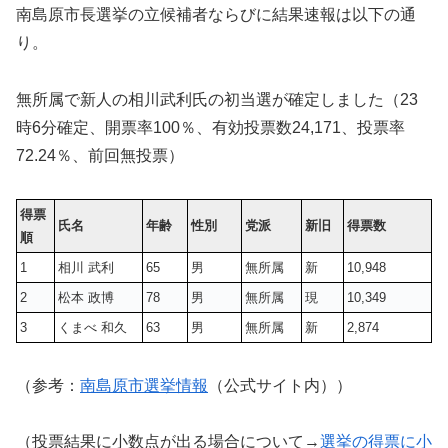
南島原市長選挙の立候補者ならびに結果速報は以下の通
り。
無所属で新人の相川武利氏の初当選が確定しました（23
時6分確定、開票率100％、有効投票数
24,171
、投票率
72.24％、前回無投票）
得票
氏名
年齢
性別
党派
新旧
得票数
順
1
相川 武利
65
男
無所属
新
10,948
2
松本 政博
78
男
無所属
現
10,349
3
くまべ 和久
63
男
無所属
新
2,874
（参考：
南島原市選挙情報
（公式サイト内））
（投票結果に小数点が出る場合について→
選挙の得票に小