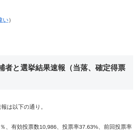
違い
）
候補者と選挙結果速報（当落、確定得票
速報は以下の通り。
0％、有効投票数
10,986
、投票率37.63%、前回投票率