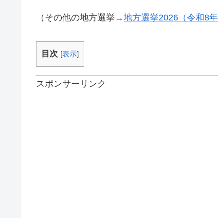
（その他の地方選挙→
地方選挙2026（令和
目次
[
表示
]
スポンサーリンク