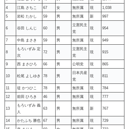
4
江島 さちこ
67
女
無所属
現
1,038
5
岩松 たかし
59
男
無所属
新
997
立憲民主
6
谷田 しんじ
60
男
現
954
党
7
中島 まさき
59
男
無所属
現
949
もろいずみ 定
立憲民主
8
72
男
現
915
次
党
9
西 まさひろ
66
男
公明党
現
865
日本共産
10
松尾 よしゆき
78
男
現
811
党
11
堤 かつひこ
78
男
無所属
現
784
12
前田 ひろき
46
男
無所属
現
777
もろいずみ 義
13
63
男
無所属
新
767
人
14
かたふち 勝也
67
男
無所属
現
729