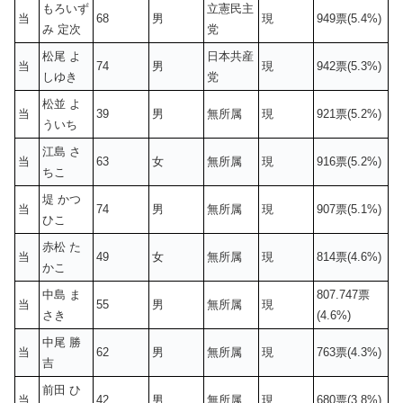
もろいず
立憲民主
当
68
男
現
949票(5.4%)
み 定次
党
松尾 よ
日本共産
当
74
男
現
942票(5.3%)
しゆき
党
松並 よ
当
39
男
無所属
現
921票(5.2%)
ういち
江島 さ
当
63
女
無所属
現
916票(5.2%)
ちこ
堤 かつ
当
74
男
無所属
現
907票(5.1%)
ひこ
赤松 た
当
49
女
無所属
現
814票(4.6%)
かこ
中島 ま
807.747票
当
55
男
無所属
現
さき
(4.6%)
中尾 勝
当
62
男
無所属
現
763票(4.3%)
吉
前田 ひ
当
42
男
無所属
現
680票(3.8%)