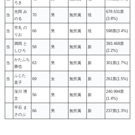
ろき
光岡 み
678.531票
当
70
男
無所属
現
のる
(3.8%)
市丸 の
当
66
男
無所属
現
598票(3.4%)
りお
満岡 と
393.468票
当
58
男
無所属
新
しひろ
(2.2%)
かたふち
当
63
男
無所属
新
301票(1.7%)
勝也
ふじた
当
69
女
無所属
新
261票(1.5%)
直子
深川 博
240.994票
56
男
無所属
新
文
(1.4%)
平石 ま
66
男
無所属
新
237票(1.3%)
さのぶ