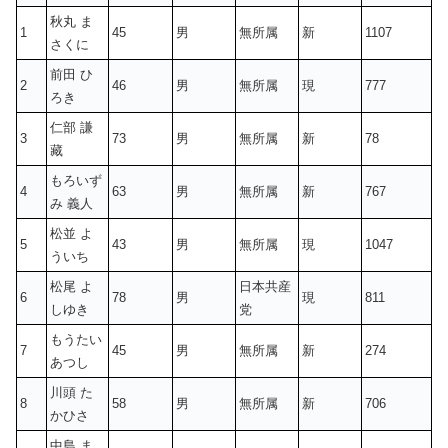
秋丸 ま
1
45
男
無所属
新
1107
さくに
前田 ひ
2
46
男
無所属
現
777
ろき
仁部 謙
3
73
男
無所属
新
78
藏
もろいず
4
63
男
無所属
新
767
み 義人
松並 よ
5
43
男
無所属
現
1047
ういち
松尾 よ
日本共産
6
78
男
現
811
しゆき
党
もうたい
7
45
男
無所属
新
274
あつし
川頭 た
8
58
男
無所属
新
706
かひさ
中島 ま