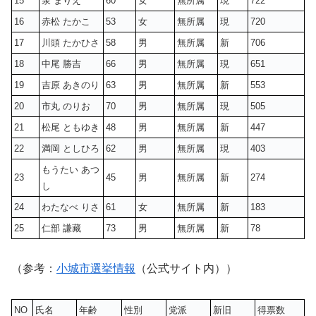
15
泉 まりえ
60
女
無所属
現
722
16
赤松 たかこ
53
女
無所属
現
720
17
川頭 たかひさ
58
男
無所属
新
706
18
中尾 勝吉
66
男
無所属
現
651
19
吉原 あきのり
63
男
無所属
新
553
20
市丸 のりお
70
男
無所属
現
505
21
松尾 ともゆき
48
男
無所属
新
447
22
満岡 としひろ
62
男
無所属
現
403
もうたい あつ
23
45
男
無所属
新
274
し
24
わたなべ りさ
61
女
無所属
新
183
25
仁部 謙藏
73
男
無所属
新
78
（参考：
小城市選挙情報
（公式サイト内））
NO
氏名
年齢
性別
党派
新旧
得票数