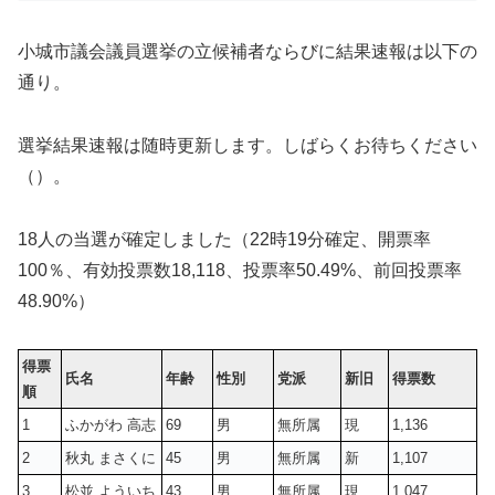
小城市議会議員選挙の立候補者ならびに結果速報は以下の
通り。
選挙結果速報は随時更新します。しばらくお待ちください
（）。
18人の当選が確定しました（22時19分確定、開票率
100％、有効投票数
18,118
、投票率50.49%、前回投票率
48.90%）
得票
氏名
年齢
性別
党派
新旧
得票数
順
1
ふかがわ 高志
69
男
無所属
現
1,136
2
秋丸 まさくに
45
男
無所属
新
1,107
3
松並 よういち
43
男
無所属
現
1,047