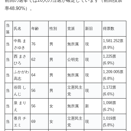
前回の選挙では20人の当選が確定しています（前回投票
率48.90%）。
当
氏名
年齢
性別
党派
新旧
得票数
落
中島 ま
1,581.252票
当
76
男
無所属
現
さゆき
(8.9%)
西 まさ
1,225票
当
62
男
公明党
現
ひろ
(6.9%)
ふかがわ
1,209.005票
当
64
男
無所属
現
高志
(6.8%)
谷田 し
立憲民主
1,172票
当
56
男
現
んじ
党
(6.6%)
泉 まり
1,098票
当
56
女
無所属
新
え
(6.2%)
香月 チ
立憲民主
1,019票
当
69
女
現
エミ
党
(5.8%)