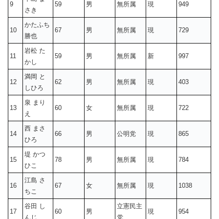
9
59
男
無所属
現
949
さき
かたふち
10
67
男
無所属
現
729
勝也
岩松 た
11
59
男
無所属
新
997
かし
満岡 と
12
62
男
無所属
現
403
しひろ
泉 まり
13
60
女
無所属
現
722
え
西 まさ
14
66
男
公明党
現
865
ひろ
堤 かつ
15
78
男
無所属
現
784
ひこ
江島 さ
16
67
女
無所属
現
1038
ちこ
谷田 し
立憲民主
17
60
男
現
954
んじ
党