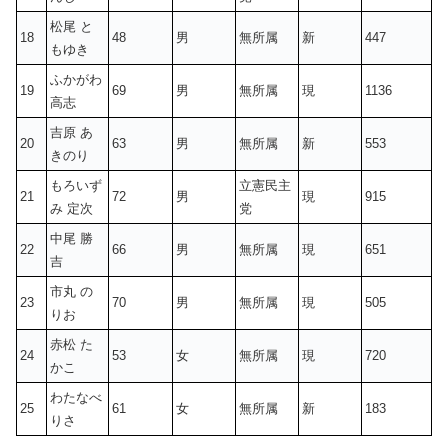
松尾 と
18
48
男
無所属
新
447
もゆき
ふかがわ
19
69
男
無所属
現
1136
高志
吉原 あ
20
63
男
無所属
新
553
きのり
もろいず
立憲民主
21
72
男
現
915
み 定次
党
中尾 勝
22
66
男
無所属
現
651
吉
市丸 の
23
70
男
無所属
現
505
りお
赤松 た
24
53
女
無所属
現
720
かこ
わたなべ
25
61
女
無所属
新
183
りさ