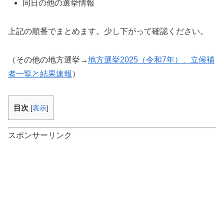
同日の他の選挙情報
上記の順番でまとめます。少し下がって確認ください。
（その他の地方選挙→
地方選挙2025（令和7年）、立候補
者一覧と結果速報
）
目次
[
表示
]
スポンサーリンク