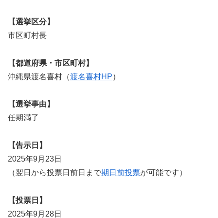
【選挙区分】
市区町村長
【都道府県・市区町村】
沖縄県渡名喜村（
渡名喜村HP
）
【選挙事由】
任期満了
【告示日】
2025年9月23日
（翌日から投票日前日まで
期日前投票
が可能です）
【投票日】
2025年9月28日