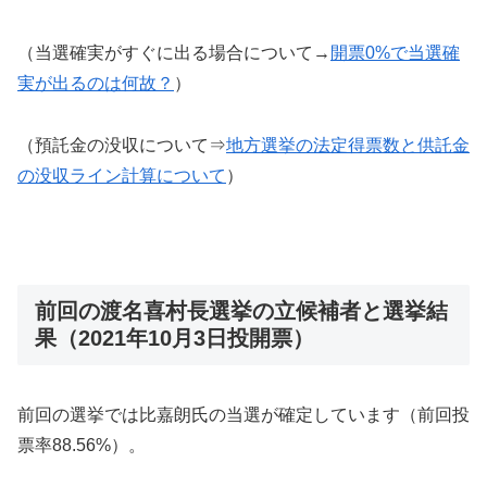
（当選確実がすぐに出る場合について→
開票0%で当選確
実が出るのは何故？
）
（預託金の没収について⇒
地方選挙の法定得票数と供託金
の没収ライン計算について
）
前回の渡名喜村長選挙の立候補者と選挙結
果（2021年10月3日投開票）
前回の選挙では比嘉朗氏の当選が確定しています（前回投
票率88.56%）。