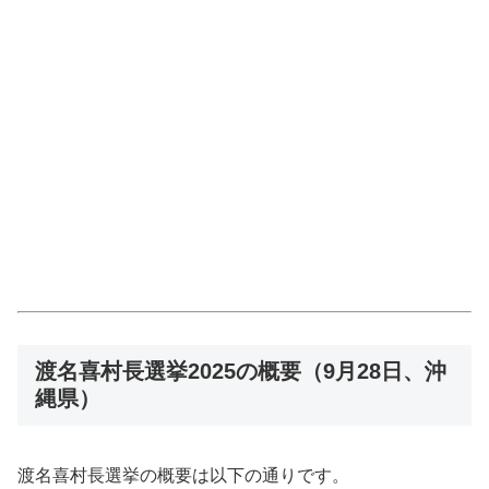
渡名喜村長選挙2025の概要（9月28日、沖
縄県）
渡名喜村長選挙の概要は以下の通りです。