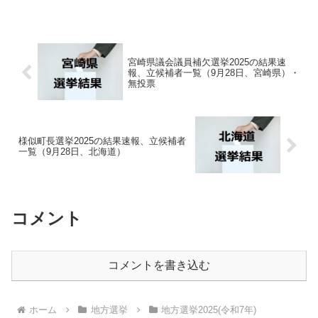
宮崎県議会議員補欠選挙2025の結果速
報、立候補者一覧（9月28日、宮崎県）・
無投票
様似町長選挙2025の結果速報、立候補者
一覧（9月28日、北海道）
コメント
コメントを書き込む
ホーム
地方選挙
地方選挙2025(令和7年)