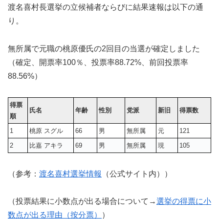
渡名喜村長選挙の立候補者ならびに結果速報は以下の通
り。
無所属で元職の桃原優氏の2回目の当選が確定しました
（確定、開票率100％、投票率88.72%、前回投票率
88.56%）
得票
氏名
年齢
性別
党派
新旧
得票数
順
1
桃原 スグル
66
男
無所属
元
121
2
比嘉 アキラ
69
男
無所属
現
105
（参考：
渡名喜村選挙情報
（公式サイト内））
（投票結果に小数点が出る場合について→
選挙の得票に小
数点が出る理由（按分票）
）