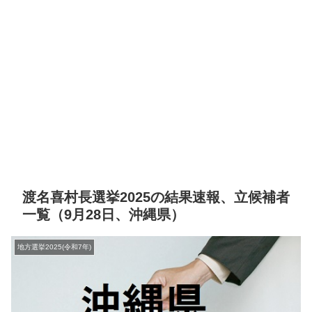
渡名喜村長選挙2025の結果速報、立候補者
一覧（9月28日、沖縄県）
地方選挙2025(令和7年)