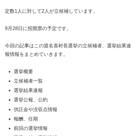
定数1人に対して2人が立候補しています。
9月28日に投開票の予定です。
今回の記事はこの渡名喜村長選挙の立候補者、選挙結果速
報情報をまとめていきます。
選挙概要
立候補者一覧
選挙結果速報
選挙公報、公約
供託金や没収点情報
報酬、任期
前回の選挙情報