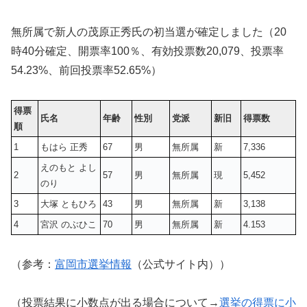
無所属で新人の茂原正秀氏の初当選が確定しました（20
時40分確定、開票率100％、有効投票数
20,079
、投票率
54.23%、前回投票率52.65%）
得票
氏名
年齢
性別
党派
新旧
得票数
順
1
もはら 正秀
67
男
無所属
新
7,336
えのもと よし
2
57
男
無所属
現
5,452
のり
3
大塚 ともひろ
43
男
無所属
新
3,138
4
宮沢 のぶひこ
70
男
無所属
新
4.153
（参考：
富岡市選挙情報
（公式サイト内））
（投票結果に小数点が出る場合について→
選挙の得票に小