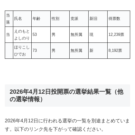
当
氏名
年齢
性別
党派
新旧
得票数
落
えのもと
当
53
男
無所属
現
12,239票
よしのり
ほりこし
73
男
無所属
新
8,192票
ひでお
2026年4月12日投開票の選挙結果一覧（他
の選挙情報）
2026年4月12日に行われる選挙の一覧を別途まとめていま
す。以下のリンク先を下がって確認ください。