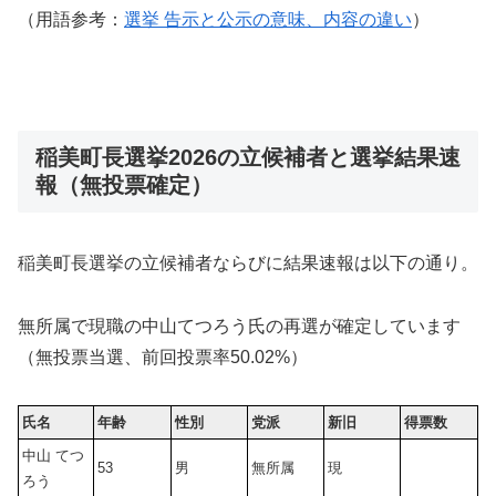
（用語参考：
選挙 告示と公示の意味、内容の違い
）
稲美町長選挙2026の立候補者と選挙結果速
報（無投票確定）
稲美町長選挙の立候補者ならびに結果速報は以下の通り。
無所属で現職の中山てつろう氏の再選が確定しています
（無投票当選、前回投票率50.02%）
氏名
年齢
性別
党派
新旧
得票数
中山 てつ
53
男
無所属
現
ろう