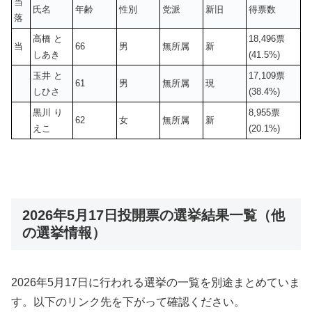
当
氏名
年齢
性別
党派
新旧
得票数
落
高橋 と
18,496票
当
66
男
無所属
新
しあき
(41.5%)
玉井 と
17,109票
61
男
無所属
現
しひさ
(38.4%)
黒川 り
8,955票
62
女
無所属
新
えこ
(20.1%)
2026年5月17日投開票の選挙結果一覧（他
の選挙情報）
2026年5月17日に行われる選挙の一覧を別途まとめていま
す。以下のリンク先を下がって確認ください。