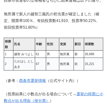
西条市長選挙の立候補者ならびに結果速報は以下の通り。
無所属で新人の越智三義氏の初当選が確定しました（確
定、開票率100％、有効投票数
41,910
、投票率50.22%、
前回投票率51.80%）
得票
氏名
年齢
性別
党派
新旧
得票数
順
1
越智 みつよし
61
男
無所属
新
26,689
たかはし とし
2
67
男
無所属
前
15,221
あき
（参考：
西条市選挙情報
（公式サイト内））
（投票結果に小数点が出る場合について→
選挙の得票に小
数点が出る理由（按分票）
）