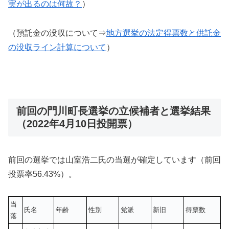
実が出るのは何故？
）
（預託金の没収について⇒
地方選挙の法定得票数と供託金
の没収ライン計算について
）
前回の門川町長選挙の立候補者と選挙結果
（2022年4月10日投開票）
前回の選挙では山室浩二氏の当選が確定しています（前回
投票率56.43%）。
当
氏名
年齢
性別
党派
新旧
得票数
落