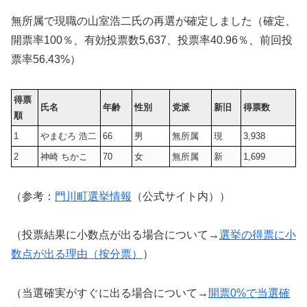
無所属で現職の山室浩二氏の再選が確定しました（確定、
開票率100％、有効投票数
5,637
、投票率40.96％、前回投
票率56.43%）
得票
氏名
年齢
性別
党派
新旧
得票数
順
1
やまむろ 浩二
66
男
無所属
現
3,938
2
神崎 ちかこ
70
女
無所属
新
1,699
（参考：
門川町選挙情報
（公式サイト内））
（投票結果に小数点が出る場合について→
選挙の得票に小
数点が出る理由（按分票）
）
（当選確実がすぐに出る場合について→
開票0%で当選確