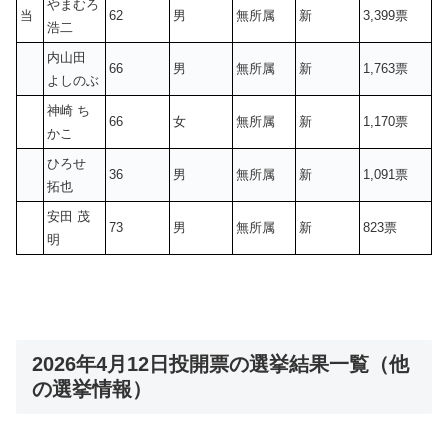
やまむろ
当
62
男
無所属
新
3,399票
浩二
内山田
66
男
無所属
新
1,763票
よしのぶ
神崎 ち
66
女
無所属
新
1,170票
かこ
ひろせ
36
男
無所属
新
1,091票
拓也
安田 茂
73
男
無所属
新
823票
明
2026年4月12日投開票の選挙結果一覧（他
の選挙情報）