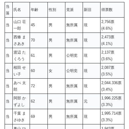
当
氏名
年齢
性別
党派
新旧
得票数
落
山口 荘
2,756票
当
45
男
無所属
現
一郎
(4.6%)
西條 ま
2,473票
当
70
男
無所属
現
さあき
(4.1%)
渡辺 た
2,137票
当
61
男
公明党
現
くろう
(3.6%)
桜田 せ
2,087票
当
60
女
公明党
現
い子
(3.5%)
あべ 太
2,044.336票
当
72
男
無所属
現
郎
(3.4%)
阿部 か
1,996.225票
当
62
男
無所属
元
ずよし
(3.3%)
千葉 ま
1,995.714票
当
69
男
無所属
現
さゆき
(3.3%)
奥山 ひ
1,943票