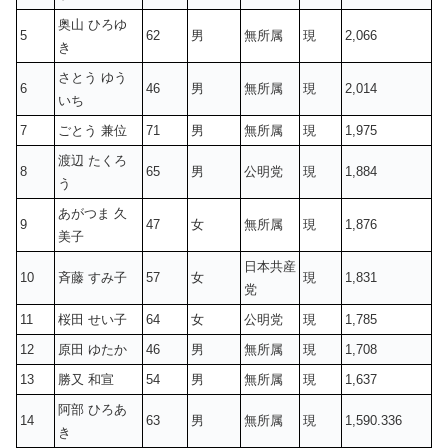
奥山 ひろゆ
5
62
男
無所属
現
2,066
き
さとう ゆう
6
46
男
無所属
現
2,014
いち
7
ごとう 兼位
71
男
無所属
現
1,975
渡辺 たくろ
8
65
男
公明党
現
1,884
う
あがつま 久
9
47
女
無所属
現
1,876
美子
日本共産
10
斉藤 すみ子
57
女
現
1,831
党
11
桜田 せい子
64
女
公明党
現
1,785
12
原田 ゆたか
46
男
無所属
現
1,708
13
勝又 和宣
54
男
無所属
現
1,637
阿部 ひろあ
14
63
男
無所属
現
1,590.336
き