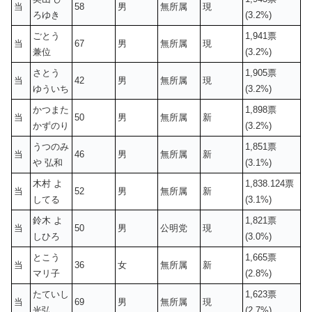
当
58
男
無所属
現
ろゆき
(3.2%)
ごとう
1,941票
当
67
男
無所属
現
兼位
(3.2%)
さとう
1,905票
当
42
男
無所属
現
ゆういち
(3.2%)
かつまた
1,898票
当
50
男
無所属
新
かずのり
(3.2%)
うつのみ
1,851票
当
46
男
無所属
新
や 弘和
(3.1%)
木村 よ
1,838.124票
当
52
男
無所属
新
してる
(3.1%)
鈴木 よ
1,821票
当
50
男
公明党
現
しひろ
(3.0%)
とこう
1,665票
当
36
女
無所属
新
マリ子
(2.8%)
たていし
1,623票
当
69
男
無所属
現
光弘
(2.7%)