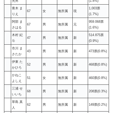
光男
(1.8%)
青木 ま
1,003票
67
女
無所属
現
りえ
(1.7%)
阿部 ま
959.068票
67
男
無所属
元
さはる
(1.6%)
木村 紀
514.875票
47
男
無所属
新
斗
(0.9%)
市川 ま
43
男
無所属
新
473票(0.8%)
さたか
伊東 た
52
男
無所属
新
468票(0.8%)
かひろ
かねこ
51
女
無所属
新
460票(0.8%)
よしえ
三浦 せ
68
男
無所属
新
208票(0.3%)
いいち
草島 真
62
男
無所属
新
149票(0.2%)
人