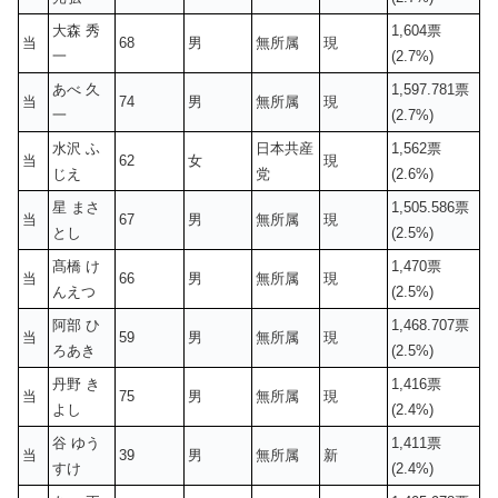
大森 秀
1,604票
当
68
男
無所属
現
一
(2.7%)
あべ 久
1,597.781票
当
74
男
無所属
現
一
(2.7%)
水沢 ふ
日本共産
1,562票
当
62
女
現
じえ
党
(2.6%)
星 まさ
1,505.586票
当
67
男
無所属
現
とし
(2.5%)
髙橋 け
1,470票
当
66
男
無所属
現
んえつ
(2.5%)
阿部 ひ
1,468.707票
当
59
男
無所属
現
ろあき
(2.5%)
丹野 き
1,416票
当
75
男
無所属
現
よし
(2.4%)
谷 ゆう
1,411票
当
39
男
無所属
新
すけ
(2.4%)