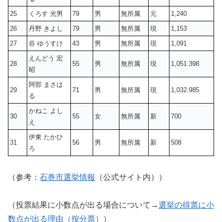
25
くろす 光男
79
男
無所属
元
1,240
26
丹野 きよし
79
男
無所属
現
1,153
27
谷 ゆうすけ
43
男
無所属
現
1,091
えんどう 宏
28
55
男
無所属
現
1,051.398
昭
阿部 まさは
29
71
男
無所属
現
1,032.985
る
かねこ よし
30
55
女
無所属
新
700
え
伊東 たかひ
31
56
男
無所属
新
508
ろ
（参考：
石巻市選挙情報
（公式サイト内））
（投票結果に小数点が出る場合について→
選挙の得票に小
数点が出る理由（按分票）
）