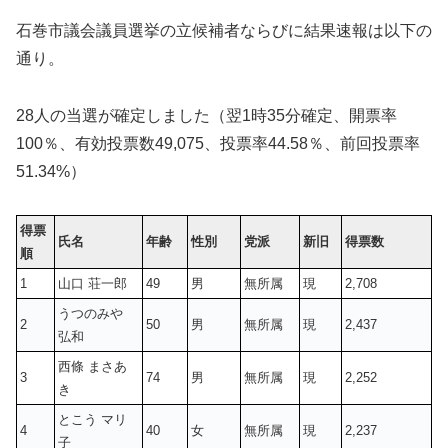
石巻市議会議員選挙の立候補者ならびに結果速報は以下の
通り。
28人の当選が確定しました（翌1時35分確定、開票率
100％、有効投票数
49,075
、投票率44.58％、前回投票率
51.34%）
得票
氏名
年齢
性別
党派
新旧
得票数
順
1
山口 荘一郎
49
男
無所属
現
2,708
うつのみや
2
50
男
無所属
現
2,437
弘和
西條 まさあ
3
74
男
無所属
現
2,252
き
とこう マリ
4
40
女
無所属
現
2,237
子