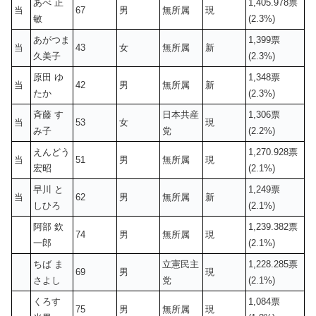
あべ 正
1,405.978票
当
67
男
無所属
現
敏
(2.3%)
あがつま
1,399票
当
43
女
無所属
新
久美子
(2.3%)
原田 ゆ
1,348票
当
42
男
無所属
新
たか
(2.3%)
斉藤 す
日本共産
1,306票
当
53
女
現
み子
党
(2.2%)
えんどう
1,270.928票
当
51
男
無所属
現
宏昭
(2.1%)
早川 と
1,249票
当
62
男
無所属
新
しひろ
(2.1%)
阿部 欽
1,239.382票
74
男
無所属
現
一郎
(2.1%)
ちば ま
立憲民主
1,228.285票
69
男
現
さよし
党
(2.1%)
くろす
1,084票
75
男
無所属
現