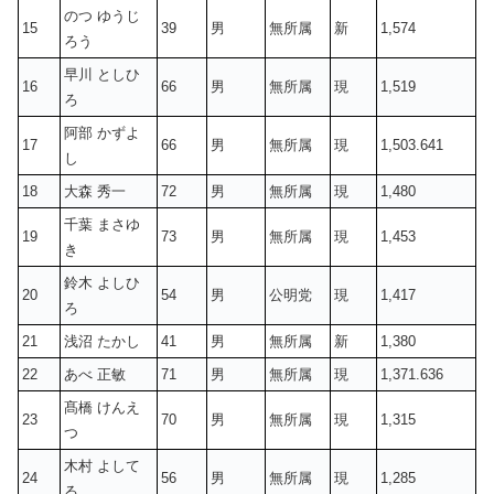
のつ ゆうじ
15
39
男
無所属
新
1,574
ろう
早川 としひ
16
66
男
無所属
現
1,519
ろ
阿部 かずよ
17
66
男
無所属
現
1,503.641
し
18
大森 秀一
72
男
無所属
現
1,480
千葉 まさゆ
19
73
男
無所属
現
1,453
き
鈴木 よしひ
20
54
男
公明党
現
1,417
ろ
21
浅沼 たかし
41
男
無所属
新
1,380
22
あべ 正敏
71
男
無所属
現
1,371.636
髙橋 けんえ
23
70
男
無所属
現
1,315
つ
木村 よして
24
56
男
無所属
現
1,285
る