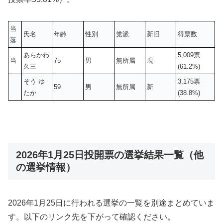
当
氏名
年齢
性別
党派
新旧
得票数
落
あらかわ
5,009票
当
75
男
無所属
現
久三
(61.2%)
そう ゆ
3,175票
59
男
無所属
新
たか
(38.8%)
2026年1月25日投開票の選挙結果一覧（他
の選挙情報）
2026年1月25日に行われる選挙の一覧を別途まとめていま
す。以下のリンク先を下がって確認ください。