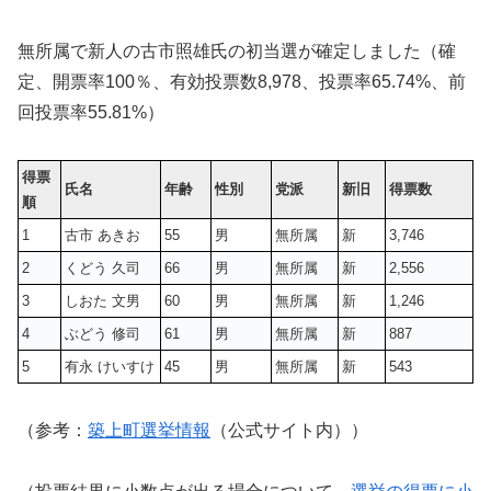
無所属で新人の古市照雄氏の初当選が確定しました（確
定、開票率100％、有効投票数
8,978
、投票率65.74%、前
回投票率55.81%）
得票
氏名
年齢
性別
党派
新旧
得票数
順
1
古市 あきお
55
男
無所属
新
3,746
2
くどう 久司
66
男
無所属
新
2,556
3
しおた 文男
60
男
無所属
新
1,246
4
ぶどう 修司
61
男
無所属
新
887
5
有永 けいすけ
45
男
無所属
新
543
（参考：
築上町選挙情報
（公式サイト内））