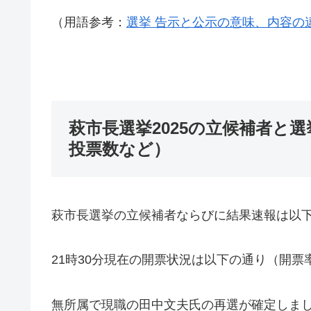
（用語参考：
選挙 告示と公示の意味、内容の
萩市長選挙2025の立候補者と
投票数など）
萩市長選挙の立候補者ならびに結果速報は以
21時30分現在の開票状況は以下の通り（開票率7
無所属で現職の田中文夫氏の再選が確定しまし