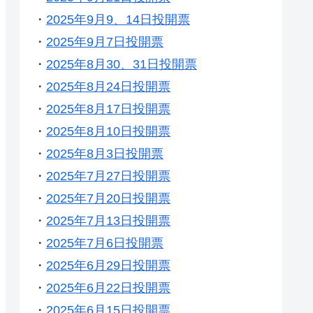
・
2025年9月9、14日投開票
・
2025年9月7日投開票
・
2025年8月30、31日投開票
・
2025年8月24日投開票
・
2025年8月17日投開票
・
2025年8月10日投開票
・
2025年8月3日投開票
・
2025年7月27日投開票
・
2025年7月20日投開票
・
2025年7月13日投開票
・
2025年7月6日投開票
・
2025年6月29日投開票
・
2025年6月22日投開票
・
2025年6月15日投開票