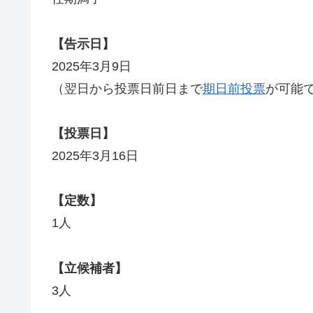
【告示日】
2025年3月9日
（翌日から投票日前日まで
期日前投票
が可能
【投票日】
2025年3月16日
【定数】
1人
【立候補者】
3人