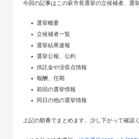
今回の記事はこの萩市長選挙の立候補者、選
選挙概要
立候補者一覧
選挙結果速報
選挙公報、公約
供託金や没収点情報
報酬、任期
前回の選挙情報
同日の他の選挙情報
上記の順番でまとめます。少し下がって確認