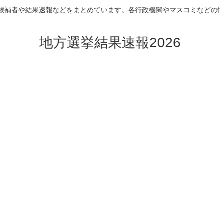
挙の候補者や結果速報などをまとめています。各行政機関やマスコミなどの
地方選挙結果速報2026