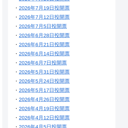
・
2026年7月19日投開票
・
2026年7月12日投開票
・
2026年7月5日投開票
・
2026年6月28日投開票
・
2026年6月21日投開票
・
2026年6月14日投開票
・
2026年6月7日投開票
・
2026年5月31日投開票
・
2026年5月24日投開票
・
2026年5月17日投開票
・
2026年4月26日投開票
・
2026年4月19日投開票
・
2026年4月12日投開票
・
2026年4月5日投開票