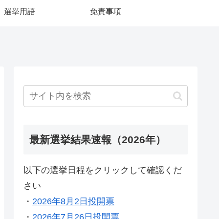
選挙用語
免責事項
最新選挙結果速報（2026年）
以下の選挙日程をクリックして確認くだ
さい
・
2026年8月2日投開票
・
2026年7月26日投開票