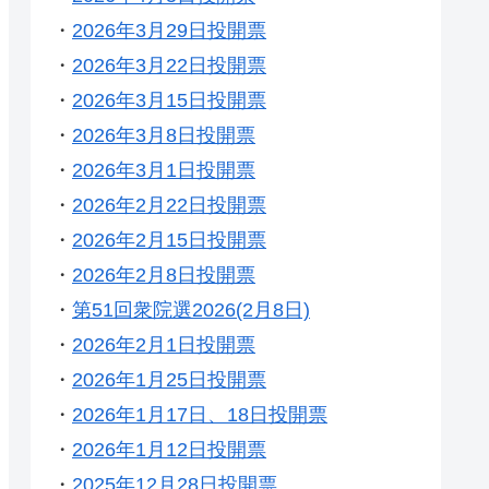
・
2026年3月29日投開票
・
2026年3月22日投開票
・
2026年3月15日投開票
・
2026年3月8日投開票
・
2026年3月1日投開票
・
2026年2月22日投開票
・
2026年2月15日投開票
・
2026年2月8日投開票
・
第51回衆院選2026(2月8日)
・
2026年2月1日投開票
・
2026年1月25日投開票
・
2026年1月17日、18日投開票
・
2026年1月12日投開票
・
2025年12月28日投開票