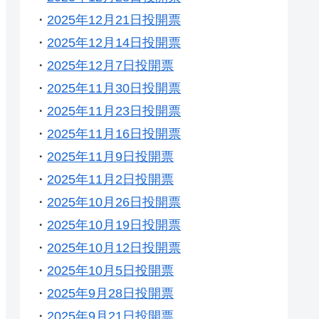
・
2025年12月21日投開票
・
2025年12月14日投開票
・
2025年12月7日投開票
・
2025年11月30日投開票
・
2025年11月23日投開票
・
2025年11月16日投開票
・
2025年11月9日投開票
・
2025年11月2日投開票
・
2025年10月26日投開票
・
2025年10月19日投開票
・
2025年10月12日投開票
・
2025年10月5日投開票
・
2025年9月28日投開票
・
2025年9月21日投開票