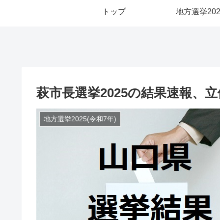
トップ
地方選挙202
萩市長選挙2025の結果速報、
地方選挙2025(令和7年)