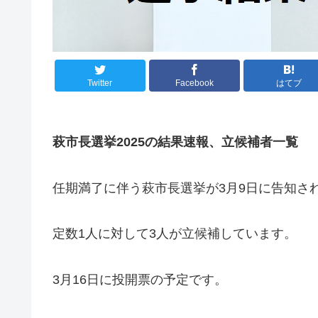
Twitter
Facebook
はてブ
萩市長選挙2025の結果速報、立候補者一覧
任期満了に伴う萩市長選挙が3月9日に告知さ
定数1人に対して3人が立候補しています。
3月16日に投開票の予定です。