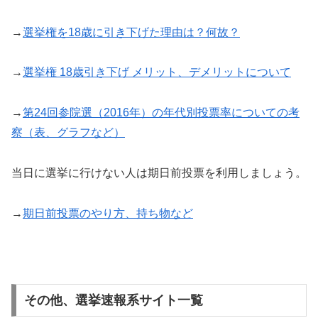
→
選挙権を18歳に引き下げた理由は？何故？
→
選挙権 18歳引き下げ メリット、デメリットについて
→
第24回参院選（2016年）の年代別投票率についての考
察（表、グラフなど）
当日に選挙に行けない人は期日前投票を利用しましょう。
→
期日前投票のやり方、持ち物など
その他、選挙速報系サイト一覧