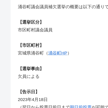
涌谷町議会議員補欠選挙の概要は以下の通り
【選挙区分】
市区町村議会議員
【市区町村】
宮城県涌谷町（
涌谷町HP
）
【選挙事由】
欠員による
【告示日】
2023年4月18日
（翌日から投票日前日まで
期日前投票
が可能