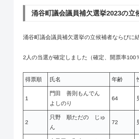
涌谷町議会議員補欠選挙2023の
涌谷町議会議員補欠選挙の立候補者ならびに
2人の当選が確定しました（確定、開票率100
得票順
氏名
年齢
門田 善則もんでん
1
64
よしのり
只野 順ただの じゅ
2
72
ん