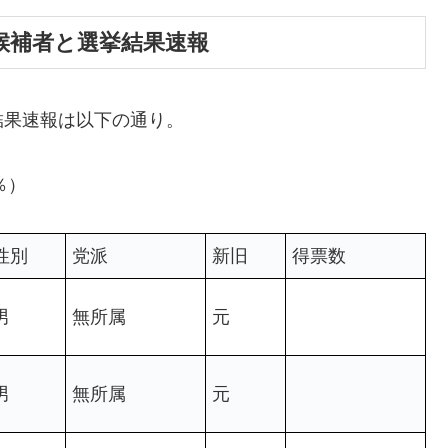
立候補者と選挙結果速報
結果速報は以下の通り。
％）
性別
党派
新旧
得票数
男
無所属
元
男
無所属
元