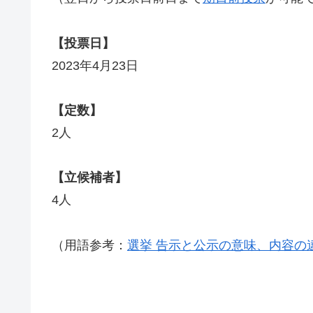
【投票日】
2023年4月23日
【定数】
2人
【立候補者】
4人
（用語参考：
選挙 告示と公示の意味、内容の