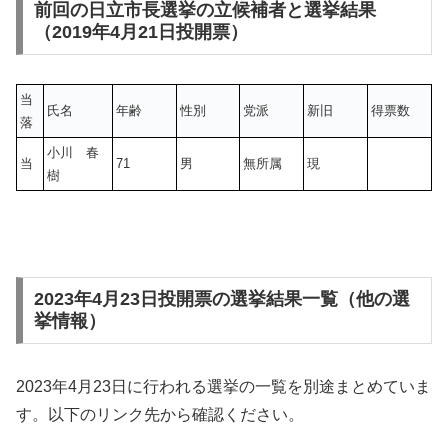
前回の日立市長選挙の立候補者と選挙結果
（2019年4月21日投開票）
当
氏名
年齢
性別
党派
新旧
得票数
落
小川 春
当
71
男
無所属
現
樹
2023年4月23日投開票の選挙結果一覧（他の選
挙情報）
2023年4月23日に行われる選挙の一覧を別途まとめていま
す。以下のリンク先から確認ください。