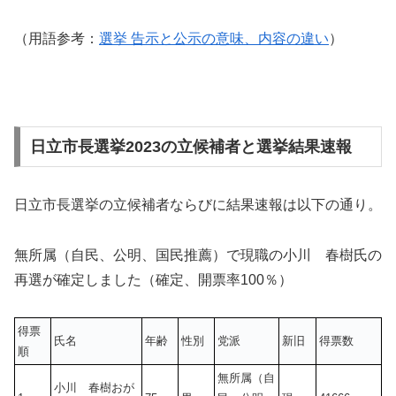
（用語参考：
選挙 告示と公示の意味、内容の違い
）
日立市長選挙2023の立候補者と選挙結果速報
日立市長選挙の立候補者ならびに結果速報は以下の通り。
無所属（自民、公明、国民推薦）で現職の小川 春樹氏の
再選が確定しました（確定、開票率100％）
得票
氏名
年齢
性別
党派
新旧
得票数
順
無所属（自
小川 春樹おが