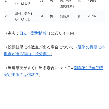
1
75
男
民、公明、
現
41666
わ はるき
国民推薦）
田村 弘たむ
2
51
男
無所属
新
23709
ら ひろし
（参考：
日立市選挙情報
（公式サイト内））
（投票結果に小数点が出る場合について→
選挙の得票に小
数点が出る理由（按分票）
）
（当選確実がすぐに出る場合について→
開票0%で当選確
実が出るのは何故？
）