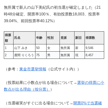
無所属で新人の山下美紀氏の初当選が確定しました（21
時48分確定、開票率100％、有効投票数
18,003
、投票率
39.04%、前回投票率40.12%）
得票
氏名
年齢
性別
党派
新旧
得票数
順
1
山下 みき
50
女
無所属
新
9,546
2
鹿間 りくろう
75
男
無所属
現
8,457
（参考：
東金市選挙情報
（公式サイト内））
（投票結果に小数点が出る場合について→
選挙の得票に小
数点が出る理由（按分票）
）
（当選確実がすぐに出る場合について→
開票0%で当選確