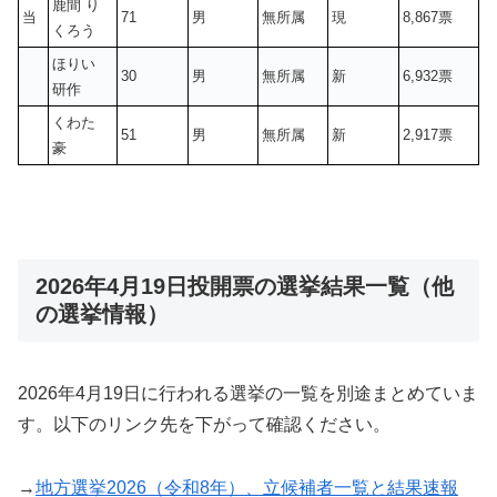
鹿間 り
当
71
男
無所属
現
8,867票
くろう
ほりい
30
男
無所属
新
6,932票
研作
くわた
51
男
無所属
新
2,917票
豪
2026年4月19日投開票の選挙結果一覧（他
の選挙情報）
2026年4月19日に行われる選挙の一覧を別途まとめていま
す。以下のリンク先を下がって確認ください。
→
地方選挙2026（令和8年）、立候補者一覧と結果速報