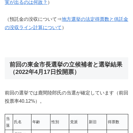
実が出るのは何故？
）
（預託金の没収について⇒
地方選挙の法定得票数と供託金
の没収ライン計算について
）
前回の東金市長選挙の立候補者と選挙結果
（2022年4月17日投開票）
前回の選挙では鹿間陸郎氏の当選が確定しています（前回
投票率40.12%）。
当
氏名
年齢
性別
党派
新旧
得票数
落