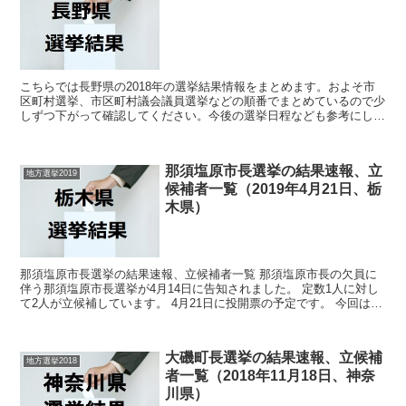
こちらでは長野県の2018年の選挙結果情報をまとめます。およそ市
区町村選挙、市区町村議会議員選挙などの順番でまとめているので少
しずつ下がって確認してください。今後の選挙日程なども参考にして
ください（情報が遅い、記入間違いなど指摘があればコメ...
那須塩原市長選挙の結果速報、立
地方選挙2019
候補者一覧（2019年4月21日、栃
木県）
那須塩原市長選挙の結果速報、立候補者一覧 那須塩原市長の欠員に
伴う那須塩原市長選挙が4月14日に告知されました。 定数1人に対し
て2人が立候補しています。 4月21日に投開票の予定です。 今回はこ
の那須塩原市長選挙の関連情報になります。 ...
大磯町長選挙の結果速報、立候補
地方選挙2018
者一覧（2018年11月18日、神奈
川県）