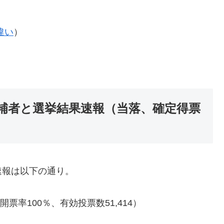
違い
）
候補者と選挙結果速報（当落、確定得票
速報は以下の通り。
開票率100％、有効投票数
51,414
）