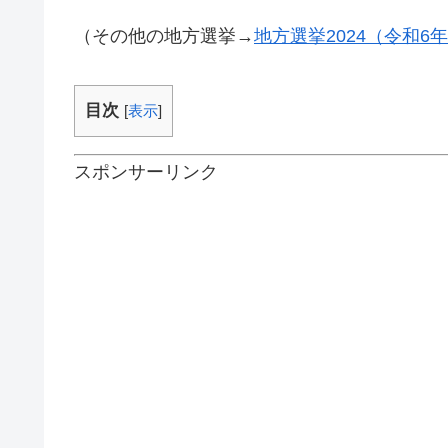
（その他の地方選挙→
地方選挙2024（令和
目次
[
表示
]
スポンサーリンク