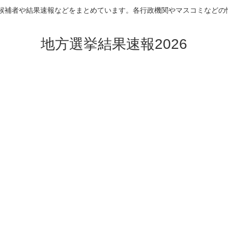
挙の候補者や結果速報などをまとめています。各行政機関やマスコミなどの
地方選挙結果速報2026