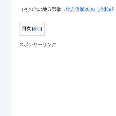
（その他の地方選挙→
地方選挙2026（令和
目次
[
表示
]
スポンサーリンク