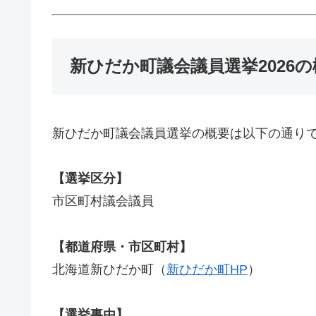
新ひだか町議会議員選挙2026の
新ひだか町議会議員選挙の概要は以下の通り
【選挙区分】
市区町村議会議員
【都道府県・市区町村】
北海道新ひだか町（
新ひだか町HP
）
【選挙事由】