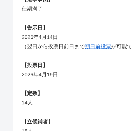
任期満了
【告示日】
2026年4月14日
（翌日から投票日前日まで
期日前投票
が可能
【投票日】
2026年4月19日
【定数】
14人
【立候補者】
18人