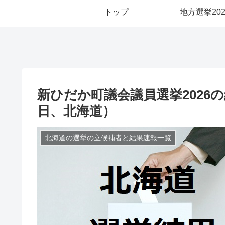
トップ
地方選挙202
新ひだか町議会議員選挙2026
日、北海道）
北海道の選挙の立候補者と結果速報一覧