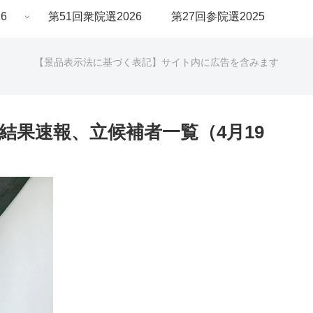
6
第51回衆院選2026
第27回参院選2025
【景品表示法に基づく表記】サイト内に広告を含みます
の結果速報、立候補者一覧（4月19