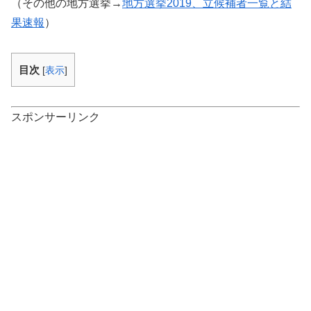
（その他の地方選挙→
地方選挙2019、立候補者一覧と結
果速報
）
目次
[
表示
]
スポンサーリンク