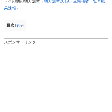
（その他の地方選挙→
地方選挙2019、立候補者一覧と結
果速報
）
目次
[
表示
]
スポンサーリンク