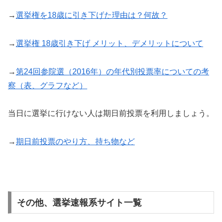
→
選挙権を18歳に引き下げた理由は？何故？
→
選挙権 18歳引き下げ メリット、デメリットについて
→
第24回参院選（2016年）の年代別投票率についての考
察（表、グラフなど）
当日に選挙に行けない人は期日前投票を利用しましょう。
→
期日前投票のやり方、持ち物など
その他、選挙速報系サイト一覧