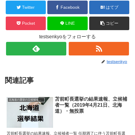
Twitter
Facebook
はてブ
Pocket
LINE
コピー
testsenkyoをフォローする
testsenkyo
関連記事
苫前町長選挙の結果速報、立候補
北海道の選挙の立候補者と結果速報一覧
者一覧（2019年4月21日、北海
道）・無投票
苫前町長選挙の結果速報、立候補者一覧 任期満了に伴う苫前町長選