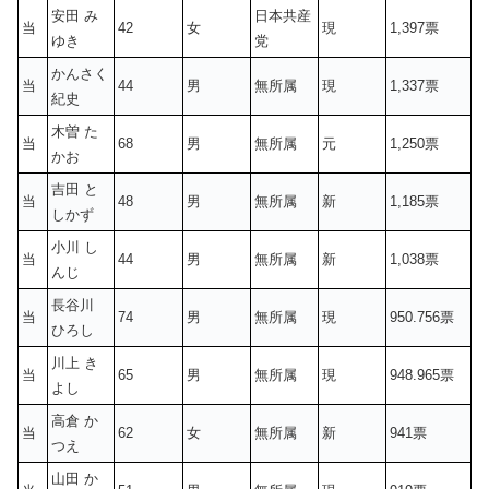
安田 み
日本共産
当
42
女
現
1,397票
ゆき
党
かんさく
当
44
男
無所属
現
1,337票
紀史
木曽 た
当
68
男
無所属
元
1,250票
かお
吉田 と
当
48
男
無所属
新
1,185票
しかず
小川 し
当
44
男
無所属
新
1,038票
んじ
長谷川
当
74
男
無所属
現
950.756票
ひろし
川上 き
当
65
男
無所属
現
948.965票
よし
高倉 か
当
62
女
無所属
新
941票
つえ
山田 か