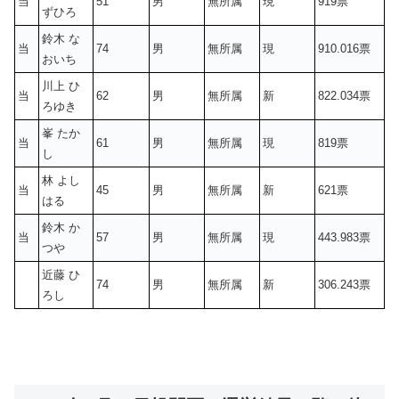
当
51
男
無所属
現
919票
ずひろ
鈴木 な
当
74
男
無所属
現
910.016票
おいち
川上 ひ
当
62
男
無所属
新
822.034票
ろゆき
峯 たか
当
61
男
無所属
現
819票
し
林 よし
当
45
男
無所属
新
621票
はる
鈴木 か
当
57
男
無所属
現
443.983票
つや
近藤 ひ
74
男
無所属
新
306.243票
ろし