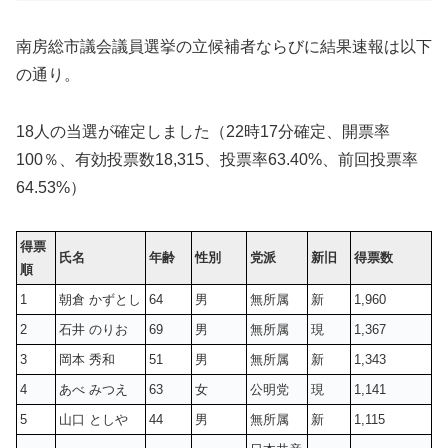
南房総市議会議員選挙の立候補者ならびに結果速報は以下
の通り。
18人の当選が確定しました（22時17分確定、開票率
100％、有効投票数
18,315
、投票率63.40%、前回投票率
64.53%）
得票
氏名
年齢
性別
党派
新旧
得票数
順
1
朝倉 かずとし
64
男
無所属
新
1,960
2
石井 のりお
69
男
無所属
現
1,367
3
岡本 秀和
51
男
無所属
新
1,343
4
あべ みつえ
63
女
公明党
現
1,141
5
山口 としや
44
男
無所属
新
1,115