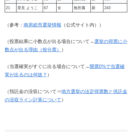
21
里見 ようこ
67
女
無所属
新
243
（参考：
南房総市選挙情報
（公式サイト内））
（投票結果に小数点が出る場合について→
選挙の得票に小
数点が出る理由（按分票）
）
（当選確実がすぐに出る場合について→
開票0%で当選確
実が出るのは何故？
）
（預託金の没収について⇒
地方選挙の法定得票数と供託金
の没収ライン計算について
）