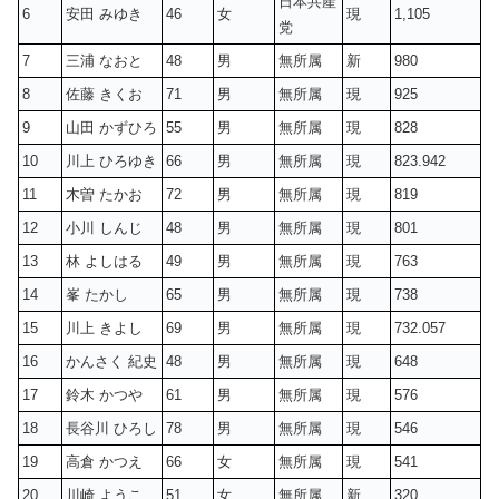
日本共産
6
安田 みゆき
46
女
現
1,105
党
7
三浦 なおと
48
男
無所属
新
980
8
佐藤 きくお
71
男
無所属
現
925
9
山田 かずひろ
55
男
無所属
現
828
10
川上 ひろゆき
66
男
無所属
現
823.942
11
木曽 たかお
72
男
無所属
現
819
12
小川 しんじ
48
男
無所属
現
801
13
林 よしはる
49
男
無所属
現
763
14
峯 たかし
65
男
無所属
現
738
15
川上 きよし
69
男
無所属
現
732.057
16
かんさく 紀史
48
男
無所属
現
648
17
鈴木 かつや
61
男
無所属
現
576
18
長谷川 ひろし
78
男
無所属
現
546
19
高倉 かつえ
66
女
無所属
現
541
20
川崎 ようこ
51
女
無所属
新
320