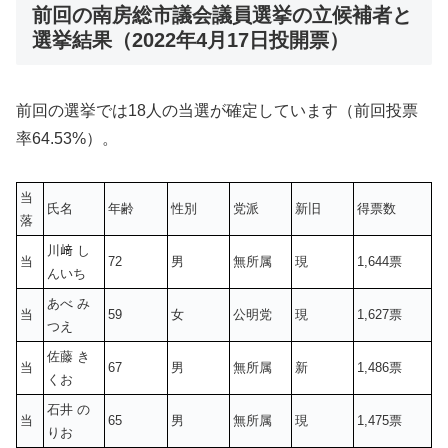
前回の南房総市議会議員選挙の立候補者と
選挙結果（2022年4月17日投開票）
前回の選挙では18人の当選が確定しています（前回投票
率64.53%）。
当
氏名
年齢
性別
党派
新旧
得票数
落
川﨑 し
当
72
男
無所属
現
1,644票
んいち
あべ み
当
59
女
公明党
現
1,627票
つえ
佐藤 き
当
67
男
無所属
新
1,486票
くお
石井 の
当
65
男
無所属
現
1,475票
りお