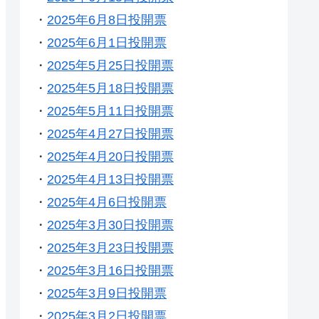
・
2025年6月8日投開票
・
2025年6月1日投開票
・
2025年5月25日投開票
・
2025年5月18日投開票
・
2025年5月11日投開票
・
2025年4月27日投開票
・
2025年4月20日投開票
・
2025年4月13日投開票
・
2025年4月6日投開票
・
2025年3月30日投開票
・
2025年3月23日投開票
・
2025年3月16日投開票
・
2025年3月9日投開票
・
2025年3月2日投開票