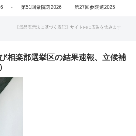
6
第51回衆院選2026
第27回参院選2025
【景品表示法に基づく表記】サイト内に広告を含みます
及び相楽郡選挙区の結果速報、立候補
）