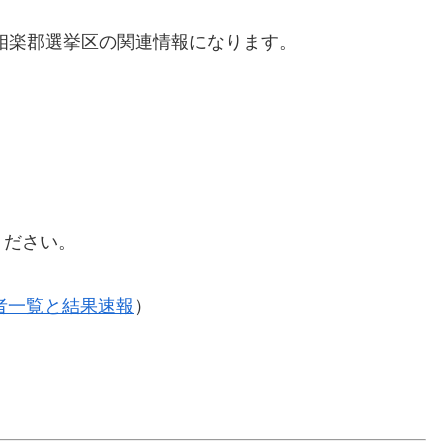
相楽郡選挙区の関連情報になります。
ください。
補者一覧と結果速報
）