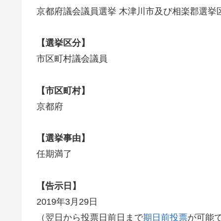
京都府議会議員選挙 木津川市及び相楽郡選挙
【選挙区分】
市区町村議会議員
【市区町村】
京都府
【選挙事由】
任期満了
【告示日】
2019年3月29日
（翌日から投票日前日まで
期日前投票
が可能