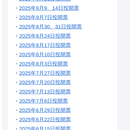
・
2025年9月9、14日投開票
・
2025年9月7日投開票
・
2025年8月30、31日投開票
・
2025年8月24日投開票
・
2025年8月17日投開票
・
2025年8月10日投開票
・
2025年8月3日投開票
・
2025年7月27日投開票
・
2025年7月20日投開票
・
2025年7月13日投開票
・
2025年7月6日投開票
・
2025年6月29日投開票
・
2025年6月22日投開票
・
2025年6月15日投開票