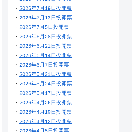
・
2026年7月19日投開票
・
2026年7月12日投開票
・
2026年7月5日投開票
・
2026年6月28日投開票
・
2026年6月21日投開票
・
2026年6月14日投開票
・
2026年6月7日投開票
・
2026年5月31日投開票
・
2026年5月24日投開票
・
2026年5月17日投開票
・
2026年4月26日投開票
・
2026年4月19日投開票
・
2026年4月12日投開票
・
2026年4月5日投開票