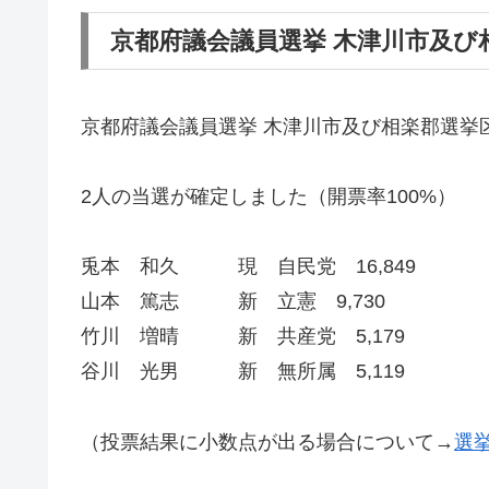
京都府議会議員選挙 木津川市及び
京都府議会議員選挙 木津川市及び相楽郡選挙
2人の当選が確定しました（開票率100%）
兎本 和久 現 自民党 16,849
山本 篤志 新 立憲 9,730
竹川 増晴 新 共産党 5,179
谷川 光男 新 無所属 5,119
（投票結果に小数点が出る場合について→
選