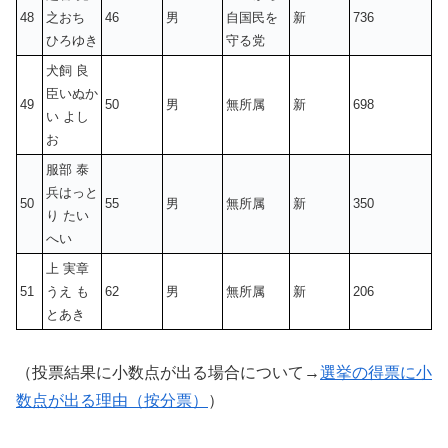
48
之おち
46
男
自国民を
新
736
ひろゆき
守る党
犬飼 良
臣いぬか
49
50
男
無所属
新
698
い よし
お
服部 泰
兵はっと
50
55
男
無所属
新
350
り たい
へい
上 実章
51
うえ も
62
男
無所属
新
206
とあき
（投票結果に小数点が出る場合について→
選挙の得票に小
数点が出る理由（按分票）
）