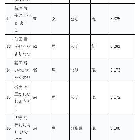
新垣 敦
子にいが
12
60
女
公明
現
3,325
き あつ
こ
仙田 貴
13
孝せんだ
61
男
公明
新
3,281
よしたか
薮田 尊
14
典やぶた
49
男
公明
現
3,173
たかのり
梶田 省
三かじた
15
64
男
公明
現
3,172
しょうぞ
う
大守 秀
行おおも
16
54
男
無所属
現
3,108
り ひで
ゆき