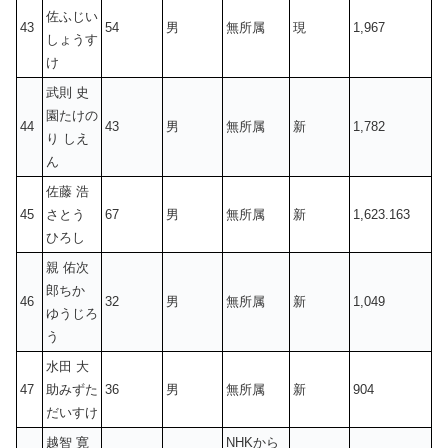
佐ふじい
43
54
男
無所属
現
1,967
しょうす
け
武則 史
園たけの
44
43
男
無所属
新
1,782
り しえ
ん
佐藤 浩
45
さとう
67
男
無所属
新
1,623.163
ひろし
親 佑次
郎ちか
46
32
男
無所属
新
1,049
ゆうじろ
う
水田 大
47
助みずた
36
男
無所属
新
904
だいすけ
越智 寛
NHKから