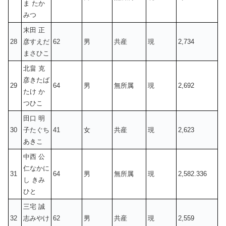
ま たか
みつ
末田 正
28
彦すえだ
62
男
共産
現
2,734
まさひこ
北畠 克
彦きたば
29
64
男
無所属
現
2,692
たけ か
つひこ
田口 明
30
子たぐち
41
女
共産
現
2,623
あきこ
中西 公
仁なかに
31
64
男
無所属
現
2,582.336
し きみ
ひと
三宅 誠
32
志みやけ
62
男
共産
現
2,559