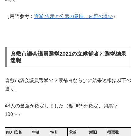
（用語参考：
選挙 告示と公示の意味、内容の違い
）
倉敷市議会議員選挙2021の立候補者と選挙結果
速報
倉敷市議会議員選挙の立候補者ならびに結果速報は以下の
通り。
43人の当選が確定しました（翌1時5分確定、開票率
100％）
NO
氏名
年齢
性別
党派
新旧
得票数