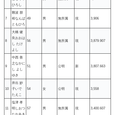
ひろし
難波 朋
7
裕なんば
49
男
無所属
現
3,906
ともひろ
大橋 健
良おおは
8
56
男
無所属
現
3,879.907
し たけ
よし
中西 善
之なかに
9
51
男
公明
新
3,807.663
し よし
ゆき
井出 妙
10
子いで
54
女
公明
現
3,558
たえこ
塩津 孝
11
明しおつ
57
男
無所属
現
3,400.607
たかあき