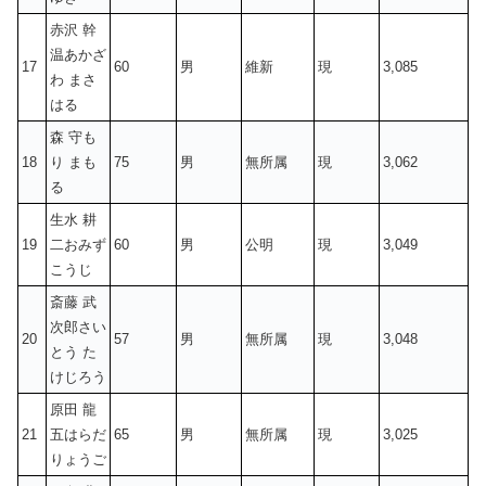
赤沢 幹
温あかざ
17
60
男
維新
現
3,085
わ まさ
はる
森 守も
18
り まも
75
男
無所属
現
3,062
る
生水 耕
19
二おみず
60
男
公明
現
3,049
こうじ
斎藤 武
次郎さい
20
57
男
無所属
現
3,048
とう た
けじろう
原田 龍
21
五はらだ
65
男
無所属
現
3,025
りょうご