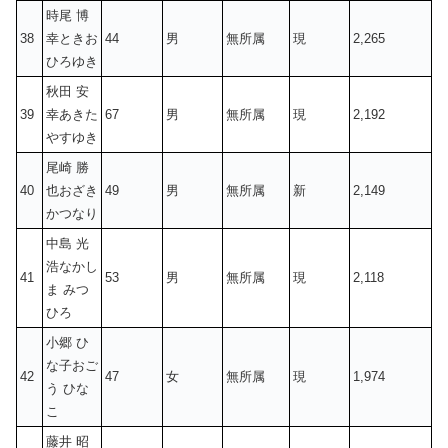
時尾 博
38
幸ときお
44
男
無所属
現
2,265
ひろゆき
秋田 安
39
幸あきた
67
男
無所属
現
2,192
やすゆき
尾崎 勝
40
也おざき
49
男
無所属
新
2,149
かつなり
中島 光
浩なかし
41
53
男
無所属
現
2,118
ま みつ
ひろ
小郷 ひ
な子おご
42
47
女
無所属
現
1,974
う ひな
こ
藤井 昭