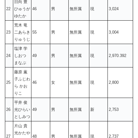
日向 豊
22
ひゅうが
46
男
無所属
現
3,024
ゆたか
荒木 竜
23
二あらき
55
男
無所属
現
3,004
りゅうじ
塩津 学
24
しおつ
49
男
無所属
現
2,970.392
まなぶ
藤原 薫
子ふじわ
25
46
女
無所属
現
2,800
ら かお
りこ
平井 俊
26
光ひらい
49
男
無所属
新
2,753
としみつ
片山 貴
光かたや
27
48
男
無所属
現
2,737