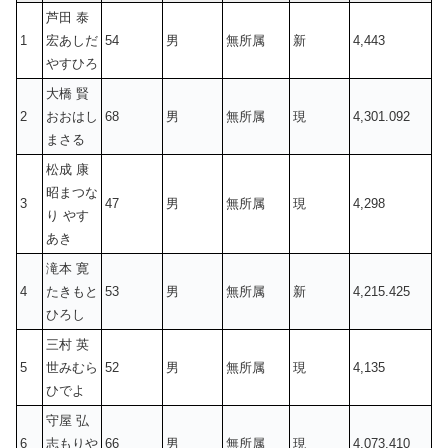
芦田 泰
1
宏あしだ
54
男
無所属
新
4,443
やすひろ
大橋 賢
2
おおはし
68
男
無所属
現
4,301.092
まさる
松成 康
昭まつな
3
47
男
無所属
現
4,298
り やす
あき
滝本 寛
4
たきもと
53
男
無所属
新
4,215.425
ひろし
三村 英
5
世みむら
52
男
無所属
現
4,135
ひでよ
守屋 弘
6
志もりや
66
男
無所属
現
4,073.410