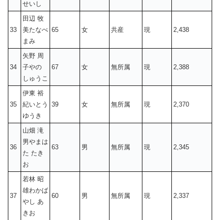
せいし
田辺 牧
33
美たなべ
65
女
共産
現
2,438
まみ
矢野 周
34
子やの
67
女
無所属
現
2,388
しゅうこ
伊東 裕
35
紀いとう
39
女
無所属
現
2,370
ゆうき
山畑 滝
男やまは
36
63
男
無所属
現
2,345
た たき
お
若林 昭
雄わかば
37
60
男
無所属
現
2,337
やし あ
きお