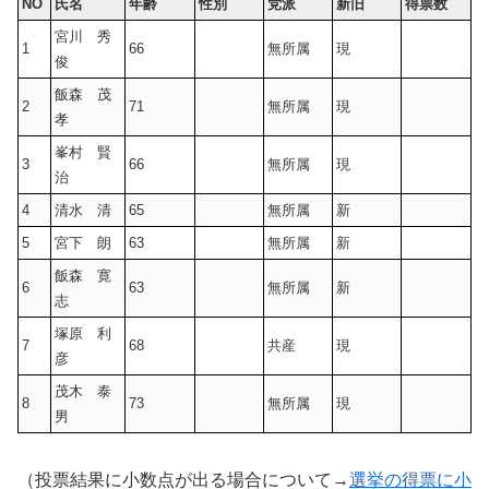
NO
氏名
年齢
性別
党派
新旧
得票数
宮川 秀
1
66
無所属
現
俊
飯森 茂
2
71
無所属
現
孝
峯村 賢
3
66
無所属
現
治
4
清水 清
65
無所属
新
5
宮下 朗
63
無所属
新
飯森 寛
6
63
無所属
新
志
塚原 利
7
68
共産
現
彦
茂木 泰
8
73
無所属
現
男
（投票結果に小数点が出る場合について→
選挙の得票に小