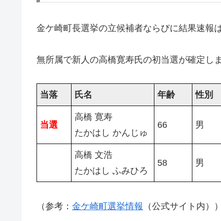
金ケ崎町長選挙の立候補者ならびに結果速報
無所属で新人の高橋寛寿氏の初当選が確定しまし
当落
氏名
年齢
性別
高橋 寛寿
当選
66
男
たかはし かんじゅ
高橋 文浩
58
男
たかはし ふみひろ
（参考：
金ケ崎町選挙情報
（公式サイト内）