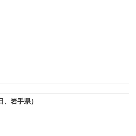
6日、岩手県）