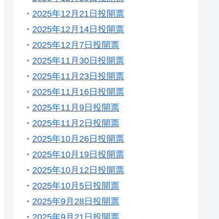
・
2025年12月21日投開票
・
2025年12月14日投開票
・
2025年12月7日投開票
・
2025年11月30日投開票
・
2025年11月23日投開票
・
2025年11月16日投開票
・
2025年11月9日投開票
・
2025年11月2日投開票
・
2025年10月26日投開票
・
2025年10月19日投開票
・
2025年10月12日投開票
・
2025年10月5日投開票
・
2025年9月28日投開票
・
2025年9月21日投開票