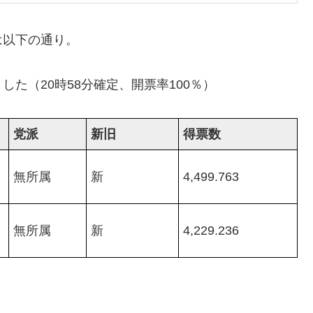
は以下の通り。
た（20時58分確定、開票率100％）
党派
新旧
得票数
無所属
新
4,499.763
無所属
新
4,229.236
）