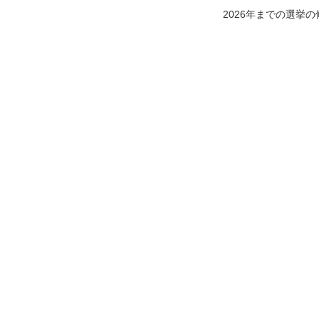
2026年までの選