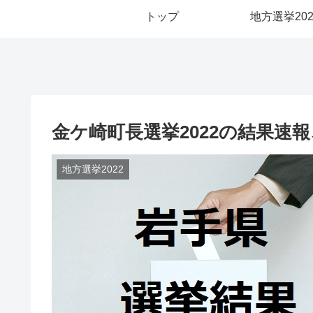
トップ
地方選挙202
金ケ崎町長選挙2022の結果速
地方選挙2022