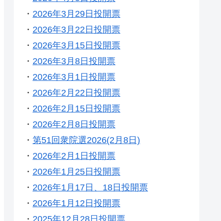
・
2026年3月29日投開票
・
2026年3月22日投開票
・
2026年3月15日投開票
・
2026年3月8日投開票
・
2026年3月1日投開票
・
2026年2月22日投開票
・
2026年2月15日投開票
・
2026年2月8日投開票
・
第51回衆院選2026(2月8日)
・
2026年2月1日投開票
・
2026年1月25日投開票
・
2026年1月17日、18日投開票
・
2026年1月12日投開票
・
2025年12月28日投開票