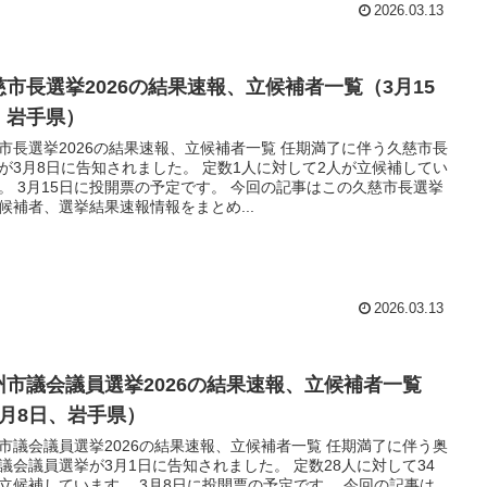
2026.03.13
慈市長選挙2026の結果速報、立候補者一覧（3月15
、岩手県）
市長選挙2026の結果速報、立候補者一覧 任期満了に伴う久慈市長
が3月8日に告知されました。 定数1人に対して2人が立候補してい
。 3月15日に投開票の予定です。 今回の記事はこの久慈市長選挙
候補者、選挙結果速報情報をまとめ...
2026.03.13
州市議会議員選挙2026の結果速報、立候補者一覧
3月8日、岩手県）
市議会議員選挙2026の結果速報、立候補者一覧 任期満了に伴う奥
議会議員選挙が3月1日に告知されました。 定数28人に対して34
立候補しています。 3月8日に投開票の予定です。 今回の記事は