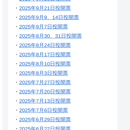
・
2025年9月21日投開票
・
2025年9月9、14日投開票
・
2025年9月7日投開票
・
2025年8月30、31日投開票
・
2025年8月24日投開票
・
2025年8月17日投開票
・
2025年8月10日投開票
・
2025年8月3日投開票
・
2025年7月27日投開票
・
2025年7月20日投開票
・
2025年7月13日投開票
・
2025年7月6日投開票
・
2025年6月29日投開票
・
2025年6月22日投開票