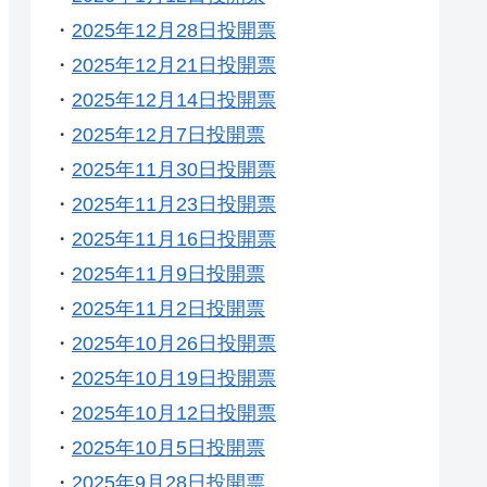
・
2025年12月28日投開票
・
2025年12月21日投開票
・
2025年12月14日投開票
・
2025年12月7日投開票
・
2025年11月30日投開票
・
2025年11月23日投開票
・
2025年11月16日投開票
・
2025年11月9日投開票
・
2025年11月2日投開票
・
2025年10月26日投開票
・
2025年10月19日投開票
・
2025年10月12日投開票
・
2025年10月5日投開票
・
2025年9月28日投開票