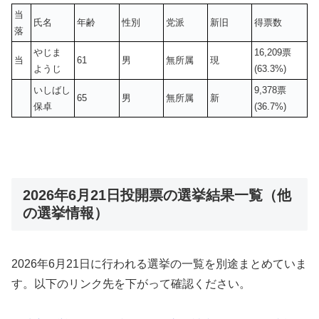
当
氏名
年齢
性別
党派
新旧
得票数
落
やじま
16,209票
当
61
男
無所属
現
ようじ
(63.3%)
いしばし
9,378票
65
男
無所属
新
保卓
(36.7%)
2026年6月21日投開票の選挙結果一覧（他
の選挙情報）
2026年6月21日に行われる選挙の一覧を別途まとめていま
す。以下のリンク先を下がって確認ください。