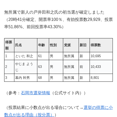
無所属で新人の戸井田和之氏の初当選が確定しました
（20時41分確定、開票率100％、有効投票数
29,929
、投票
率51.86%、前回投票率43.30%）
得票
氏名
年齢
性別
党派
新旧
得票数
順
1
といた 和之
61
男
無所属
新
10,695
やじま よう
2
63
男
無所属
前
10,433
じ
3
幕内 幹男
68
男
無所属
新
8,801
（参考：
石岡市選挙情報
（公式サイト内））
（投票結果に小数点が出る場合について→
選挙の得票に小
数点が出る理由（按分票）
）