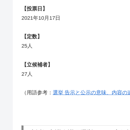
【投票日】
2021年10月17日
【定数】
25人
【立候補者】
27人
（用語参考：
選挙 告示と公示の意味、内容の