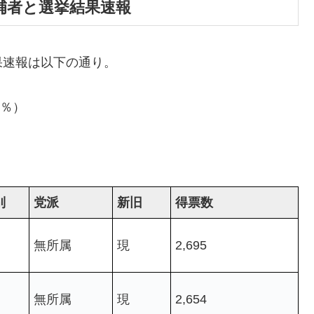
候補者と選挙結果速報
果速報は以下の通り。
0％）
）
別
党派
新旧
得票数
無所属
現
2,695
無所属
現
2,654