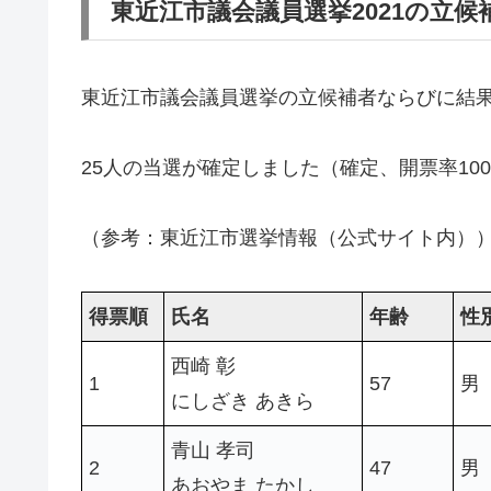
東近江市議会議員選挙2021の立
東近江市議会議員選挙の立候補者ならびに結
25人の当選が確定しました（確定、開票率10
（参考：東近江市選挙情報（公式サイト内）
得票順
氏名
年齢
性
西崎 彰
1
57
男
にしざき あきら
青山 孝司
2
47
男
あおやま たかし