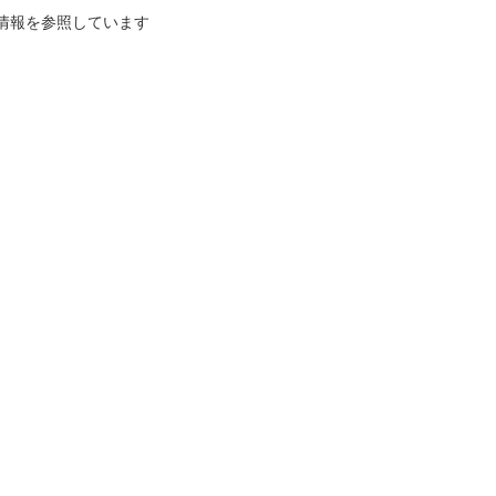
情報を参照しています