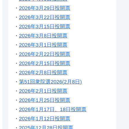
・
2026年3月29日投開票
・
2026年3月22日投開票
・
2026年3月15日投開票
・
2026年3月8日投開票
・
2026年3月1日投開票
・
2026年2月22日投開票
・
2026年2月15日投開票
・
2026年2月8日投開票
・
第51回衆院選2026(2月8日)
・
2026年2月1日投開票
・
2026年1月25日投開票
・
2026年1月17日、18日投開票
・
2026年1月12日投開票
・
2025年12月28日投開票