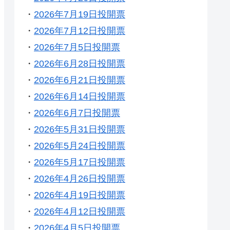
・
2026年7月19日投開票
・
2026年7月12日投開票
・
2026年7月5日投開票
・
2026年6月28日投開票
・
2026年6月21日投開票
・
2026年6月14日投開票
・
2026年6月7日投開票
・
2026年5月31日投開票
・
2026年5月24日投開票
・
2026年5月17日投開票
・
2026年4月26日投開票
・
2026年4月19日投開票
・
2026年4月12日投開票
・
2026年4月5日投開票