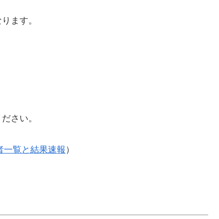
なります。
ください。
補者一覧と結果速報
）