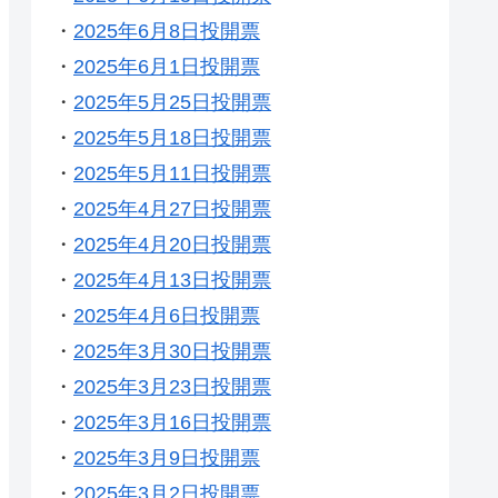
・
2025年6月8日投開票
・
2025年6月1日投開票
・
2025年5月25日投開票
・
2025年5月18日投開票
・
2025年5月11日投開票
・
2025年4月27日投開票
・
2025年4月20日投開票
・
2025年4月13日投開票
・
2025年4月6日投開票
・
2025年3月30日投開票
・
2025年3月23日投開票
・
2025年3月16日投開票
・
2025年3月9日投開票
・
2025年3月2日投開票