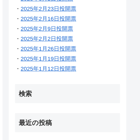
・
2025年2月23日投開票
・
2025年2月16日投開票
・
2025年2月9日投開票
・
2025年2月2日投開票
・
2025年1月26日投開票
・
2025年1月19日投開票
・
2025年1月12日投開票
検索
最近の投稿