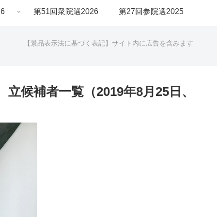
6
第51回衆院選2026
第27回参院選2025
【景品表示法に基づく表記】サイト内に広告を含みます
立候補者一覧（2019年8月25日、