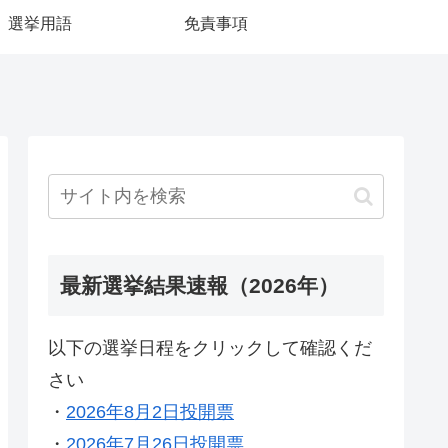
選挙用語
免責事項
最新選挙結果速報（2026年）
以下の選挙日程をクリックして確認くだ
さい
・
2026年8月2日投開票
・
2026年7月26日投開票