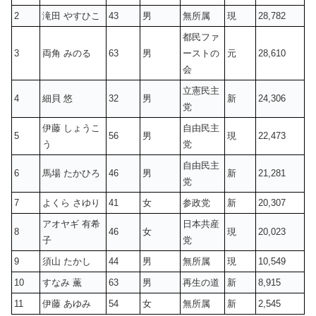
2
滝田 やすひこ
43
男
無所属
現
28,782
都民ファ
3
両角 みのる
63
男
ーストの
元
28,610
会
立憲民主
4
細貝 悠
32
男
新
24,306
党
伊藤 しょうこ
自由民主
5
56
男
現
22,473
う
党
自由民主
6
馬場 たかひろ
46
男
新
21,281
党
7
よくら さゆり
41
女
参政党
新
20,307
アオヤギ 有希
日本共産
8
46
女
現
20,023
子
党
9
須山 たかし
44
男
無所属
現
10,549
10
すなみ 薫
63
男
再生の道
新
8,915
11
伊藤 あゆみ
54
女
無所属
新
2,545