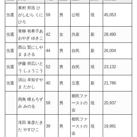
東村 邦浩 ひ
当選
がしむら くに
59
男
公明
現
45,053
ひろ
青柳 有希子あ
当選
42
女
共産
新
28,490
おやぎ ゆきこ
西山 賢にしや
当選
44
男
自民
新
26,004
ま まさる
伊藤 祥広いと
当選
52
男
自民
現
23,132
う しょうこう
須山 卓知すや
当選
40
男
立憲
新
21,786
ま たかし
都民ファ
両角 穣もろず
59
男
ーストの
現
20,937
み みのる
会
都民ファ
滝田 泰彦たき
39
男
ーストの
現
19,991
た やすひこ
会