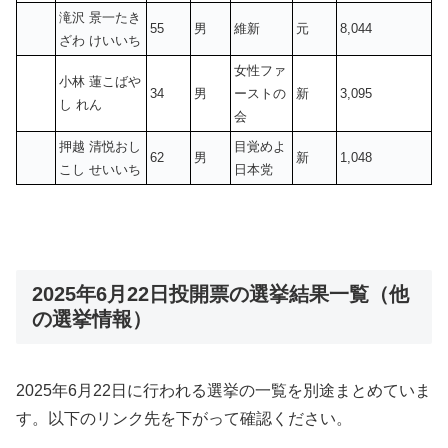
滝沢 景一たき
55
男
維新
元
8,044
ざわ けいいち
女性ファ
小林 蓮こばや
34
男
ーストの
新
3,095
し れん
会
押越 清悦おし
目覚めよ
62
男
新
1,048
こし せいいち
日本党
2025年6月22日投開票の選挙結果一覧（他
の選挙情報）
2025年6月22日に行われる選挙の一覧を別途まとめていま
す。以下のリンク先を下がって確認ください。