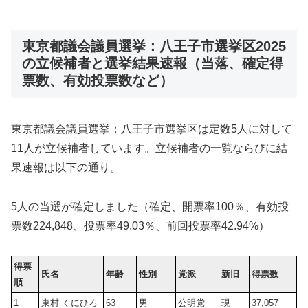
東京都議会議員選挙：八王子市選挙区2025
の立候補者と選挙結果速報（当落、確定得
票数、有効投票数など）
東京都議会議員選挙：八王子市選挙区は定数5人に対して
11人が立候補者しています。立候補者の一覧ならびに結
果速報は以下の通り。
5人の当選が確定しました（確定、開票率100％、有効投
票数
224,848
、投票率49.03％、前回投票率42.94%）
得票
氏名
年齢
性別
党派
新旧
得票数
順
1
東村 くにひろ
63
男
公明党
現
37,057