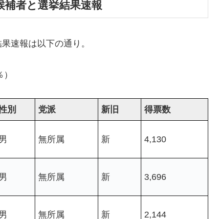
立候補者と選挙結果速報
結果速報は以下の通り。
％）
性別
党派
新旧
得票数
男
無所属
新
4,130
男
無所属
新
3,696
男
無所属
新
2,144