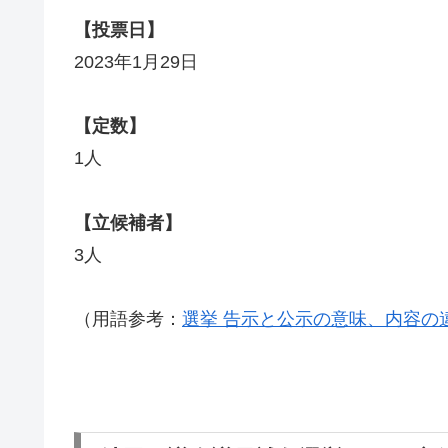
【投票日】
2023年1月29日
【定数】
1人
【立候補者】
3人
（用語参考：
選挙 告示と公示の意味、内容の