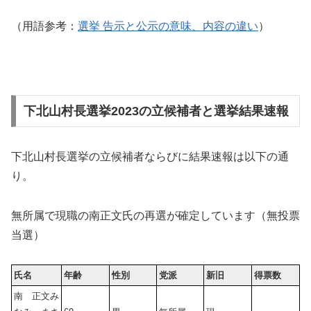
（用語参考：
選挙 告示と公示の意味、内容の違い
）
下北山村長選挙2023の立候補者と選挙結果速報
下北山村長選挙の立候補者ならびに結果速報は以下の通
り。
無所属で現職の南正文氏の再選が確定しています（無投票
当選）
氏名
年齢
性別
党派
新旧
得票数
南 正文み