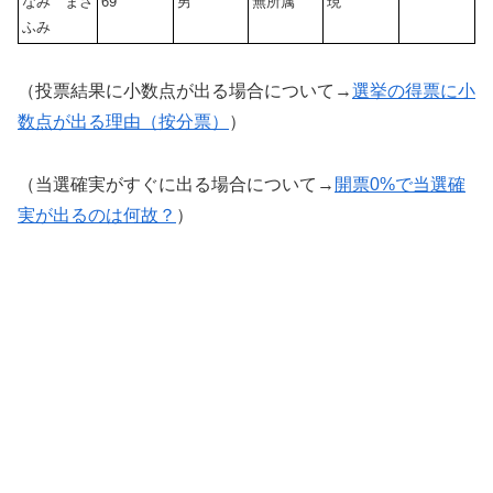
なみ まさ
69
男
無所属
現
ふみ
（投票結果に小数点が出る場合について→
選挙の得票に小
数点が出る理由（按分票）
）
（当選確実がすぐに出る場合について→
開票0%で当選確
実が出るのは何故？
）