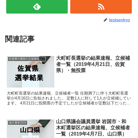
testsenkyo
関連記事
大町町長選挙の結果速報、立候補
佐賀県の選挙の立候補者と結果速報一覧
者一覧（2019年4月21日、佐賀
県）・無投票
大町町長選挙の結果速報、立候補者一覧 任期満了に伴う大町町長選
挙が4月16日に告知されました。 定数1人に対して1人が立候補してい
ます。 4月21日に投開票の予定でしたが立候補者が定数以下だったの
で無投票での当選が確定しています。 今回はこ...
山口県議会議員選挙 岩国市・和
地方選挙2019
木町選挙区の結果速報、立候補者
一覧（2019年4月7日、山口県）