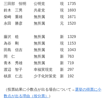
三田部 恒明 公明党 現 1735
鈴木 三男 共産党 現 1693
柴崎 重雄 無所属 現 1671
永田 勝彦 無所属 元 1520
藤沢 稔 無所属 新 1329
為谷 剛 無所属 現 1153
田島 信吉 無所属 現 1043
岡 仁 無所属 新 763
青木 秀雄 無所属 新 719
渡辺 智子 幸福実現党 新 297
槙原 仁志 少子化対策党 新 192
（投票結果に小数点が出る場合について→
選挙の得票に小
数点が出る理由（按分票）
）