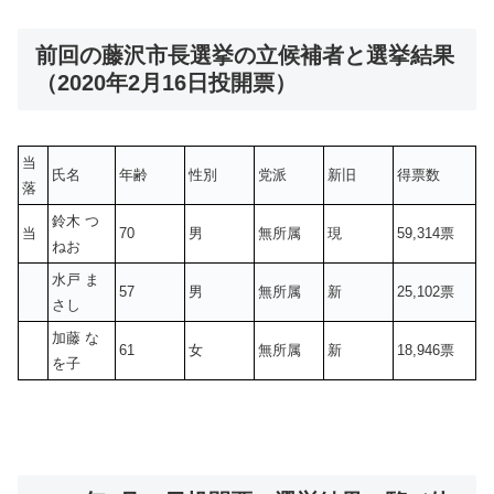
前回の藤沢市長選挙の立候補者と選挙結果
（2020年2月16日投開票）
当
氏名
年齢
性別
党派
新旧
得票数
落
鈴木 つ
当
70
男
無所属
現
59,314票
ねお
水戸 ま
57
男
無所属
新
25,102票
さし
加藤 な
61
女
無所属
新
18,946票
を子