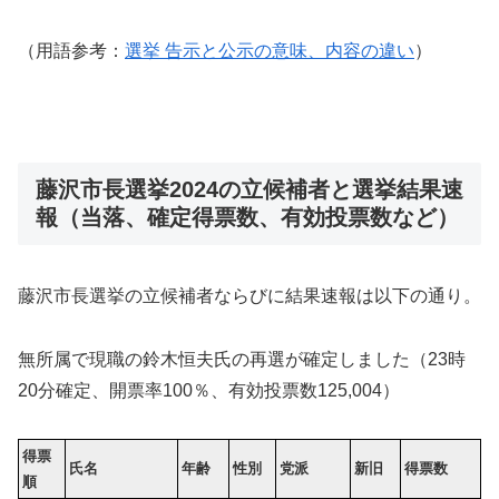
（用語参考：
選挙 告示と公示の意味、内容の違い
）
藤沢市長選挙2024の立候補者と選挙結果速
報（当落、確定得票数、有効投票数など）
藤沢市長選挙の立候補者ならびに結果速報は以下の通り。
無所属で現職の鈴木恒夫氏の再選が確定しました（23時
20分確定、開票率100％、有効投票数
125,004
）
得票
氏名
年齢
性別
党派
新旧
得票数
順