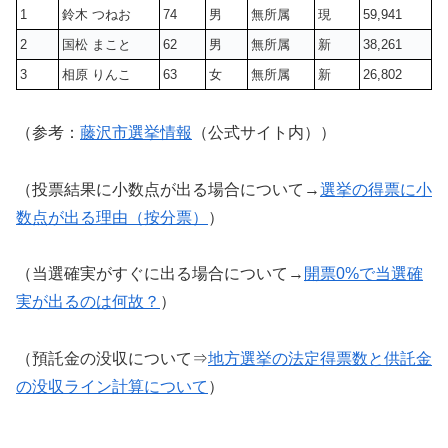
1
鈴木 つねお
74
男
無所属
現
59,941
2
国松 まこと
62
男
無所属
新
38,261
3
相原 りんこ
63
女
無所属
新
26,802
（参考：
藤沢市選挙情報
（公式サイト内））
（投票結果に小数点が出る場合について→
選挙の得票に小
数点が出る理由（按分票）
）
（当選確実がすぐに出る場合について→
開票0%で当選確
実が出るのは何故？
）
（預託金の没収について⇒
地方選挙の法定得票数と供託金
の没収ライン計算について
）