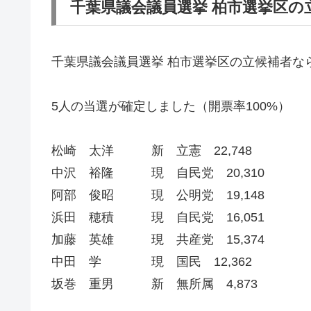
千葉県議会議員選挙 柏市選挙区の
千葉県議会議員選挙 柏市選挙区の立候補者な
5人の当選が確定しました（開票率100%）
松崎 太洋 新 立憲 22,748
中沢 裕隆 現 自民党 20,310
阿部 俊昭 現 公明党 19,148
浜田 穂積 現 自民党 16,051
加藤 英雄 現 共産党 15,374
中田 学 現 国民 12,362
坂巻 重男 新 無所属 4,873