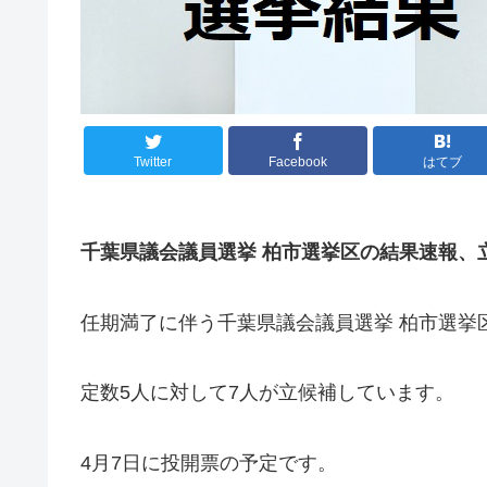
Twitter
Facebook
はてブ
千葉県議会議員選挙 柏市選挙区の結果速報、
任期満了に伴う千葉県議会議員選挙 柏市選挙区
定数5人に対して7人が立候補しています。
4月7日に投開票の予定です。