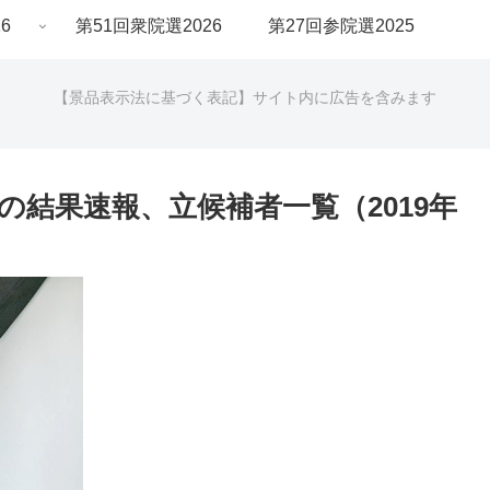
6
第51回衆院選2026
第27回参院選2025
【景品表示法に基づく表記】サイト内に広告を含みます
の結果速報、立候補者一覧（2019年