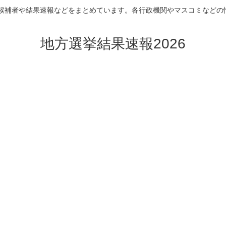
挙の候補者や結果速報などをまとめています。各行政機関やマスコミなどの
地方選挙結果速報2026