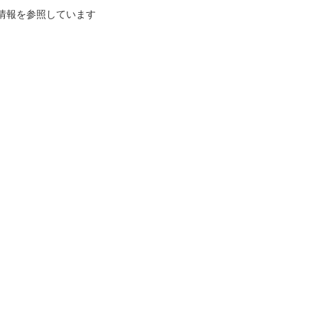
情報を参照しています