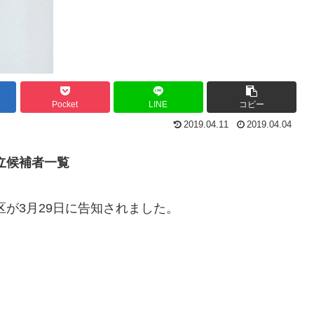
Pocket
LINE
コピー
2019.04.11
2019.04.04
立候補者一覧
が3月29日に告知されました。