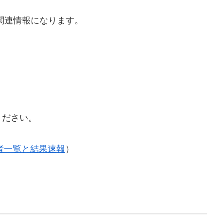
関連情報になります。
ください。
補者一覧と結果速報
）