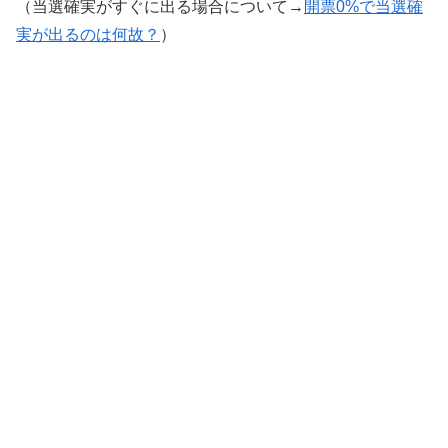
（当選確実がすぐに出る場合について→
開票0%で当選確
実が出るのは何故？
）