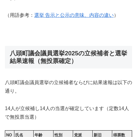
（用語参考：
選挙 告示と公示の意味、内容の違い
）
八頭町議会議員選挙2025の立候補者と選挙
結果速報（無投票確定）
八頭町議会議員選挙の立候補者ならびに結果速報は以下の
通り。
14人が立候補し14人の当選が確定しています（定数14人
で無投票当選）
NO
氏名
年齢
性別
党派
新旧
得票数