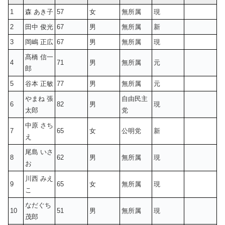
1
森 あき子
57
女
無所属
現
2
田中 俊光
67
男
無所属
新
3
岡嶋 正広
67
男
無所属
現
髙橋 信一
4
71
男
無所属
元
郎
5
谷本 正敏
77
男
無所属
元
やまね 張
自由民主
6
82
男
現
太郎
党
中原 さち
7
65
女
公明党
新
え
尾島 いさ
8
62
男
無所属
現
お
川西 みえ
9
65
女
無所属
現
こ
なだぐち
10
51
男
無所属
現
茂郎