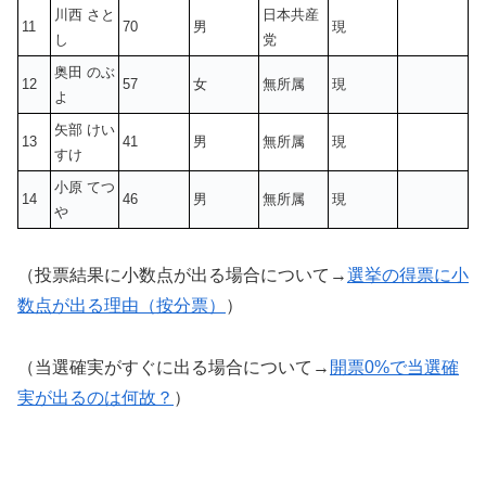
川西 さと
日本共産
11
70
男
現
し
党
奥田 のぶ
12
57
女
無所属
現
よ
矢部 けい
13
41
男
無所属
現
すけ
小原 てつ
14
46
男
無所属
現
や
（投票結果に小数点が出る場合について→
選挙の得票に小
数点が出る理由（按分票）
）
（当選確実がすぐに出る場合について→
開票0%で当選確
実が出るのは何故？
）