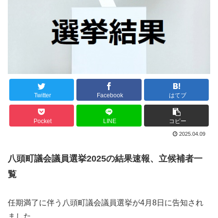
Twitter
Facebook
はてブ
Pocket
LINE
コピー
2025.04.09
八頭町議会議員選挙2025の結果速報、立候補者一
覧
任期満了に伴う八頭町議会議員選挙が4月8日に告知され
ました。