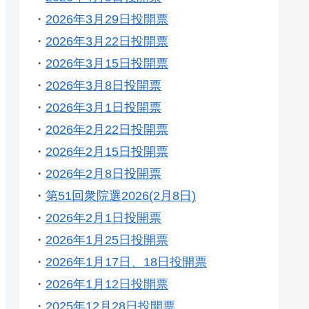
・
2026年3月29日投開票
・
2026年3月22日投開票
・
2026年3月15日投開票
・
2026年3月8日投開票
・
2026年3月1日投開票
・
2026年2月22日投開票
・
2026年2月15日投開票
・
2026年2月8日投開票
・
第51回衆院選2026(2月8日)
・
2026年2月1日投開票
・
2026年1月25日投開票
・
2026年1月17日、18日投開票
・
2026年1月12日投開票
・
2025年12月28日投開票