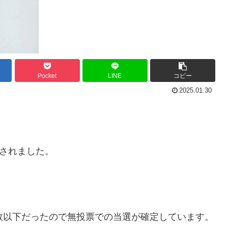
Pocket
LINE
コピー
2025.01.30
知されました。
数以下だったので無投票での当選が確定しています。