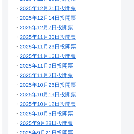
・
2025年12月21日投開票
・
2025年12月14日投開票
・
2025年12月7日投開票
・
2025年11月30日投開票
・
2025年11月23日投開票
・
2025年11月16日投開票
・
2025年11月9日投開票
・
2025年11月2日投開票
・
2025年10月26日投開票
・
2025年10月19日投開票
・
2025年10月12日投開票
・
2025年10月5日投開票
・
2025年9月28日投開票
・
2025年9月21日投開票