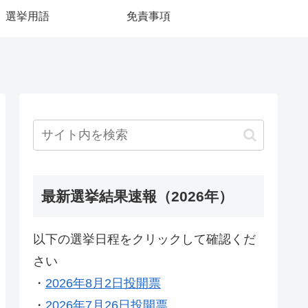
選挙用語
免責事項
最新選挙結果速報（2026年）
以下の選挙日程をクリックして確認くだ
さい
・
2026年8月2日投開票
・
2026年7月26日投開票