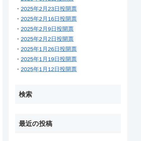
・
2025年2月23日投開票
・
2025年2月16日投開票
・
2025年2月9日投開票
・
2025年2月2日投開票
・
2025年1月26日投開票
・
2025年1月19日投開票
・
2025年1月12日投開票
検索
最近の投稿