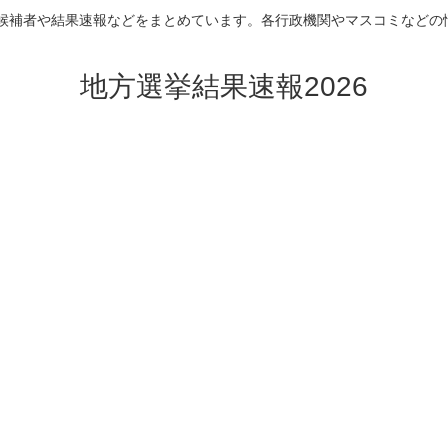
挙の候補者や結果速報などをまとめています。各行政機関やマスコミなどの
地方選挙結果速報2026