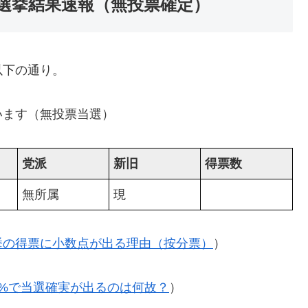
と選挙結果速報（無投票確定）
以下の通り。
います（無投票当選）
党派
新旧
得票数
無所属
現
挙の得票に小数点が出る理由（按分票）
）
0%で当選確実が出るのは何故？
）