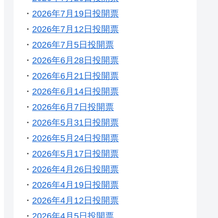
・
2026年7月19日投開票
・
2026年7月12日投開票
・
2026年7月5日投開票
・
2026年6月28日投開票
・
2026年6月21日投開票
・
2026年6月14日投開票
・
2026年6月7日投開票
・
2026年5月31日投開票
・
2026年5月24日投開票
・
2026年5月17日投開票
・
2026年4月26日投開票
・
2026年4月19日投開票
・
2026年4月12日投開票
・
2026年4月5日投開票