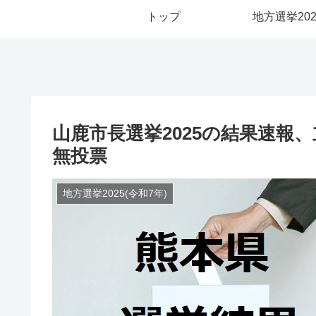
トップ
地方選挙202
山鹿市長選挙2025の結果速報
無投票
地方選挙2025(令和7年)