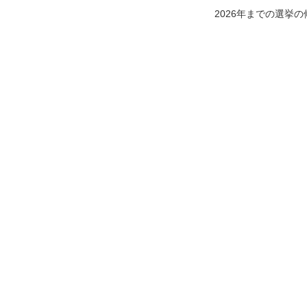
2026年までの選