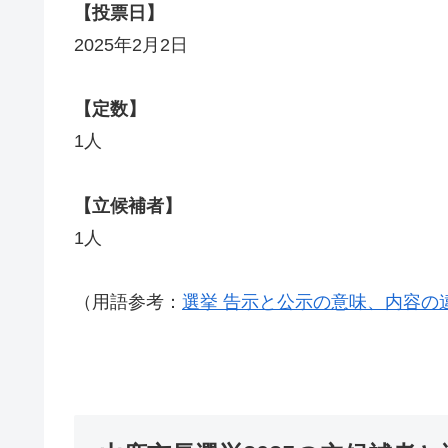
【投票日】
2025年2月2日
【定数】
1人
【立候補者】
1人
（用語参考：
選挙 告示と公示の意味、内容の