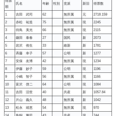
得票
氏名
年齢
性別
党派
新旧
得票数
順
1
吉田 武司
62
無所属
元
2718.159
2
赤松 祐造
75
無所属
現
2245
3
待鳥 美光
66
無所属
現
2115
4
鎌田 泰春
27
国民
新
2073
5
岩沢 侑生
33
維新
新
1781
6
斉藤 幸子
57
公明
新
1277
7
安保 友博
42
無所属
現
1234
8
伊藤 妙子
59
公明
現
1196
9
小嶋 智子
56
無所属
現
1166
10
富沢 啓二
64
公明
現
1084
11
吉田 活世
40
共産
新
1057.84
12
片山 義久
48
無所属
新
1042
13
松永 靖恵
54
無所属
現
970
14
鳥飼 雅司
43
共産
現
744