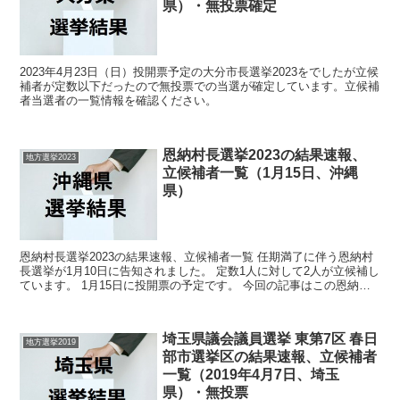
県）・無投票確定
2023年4月23日（日）投開票予定の大分市長選挙2023をでしたが立候
補者が定数以下だったので無投票での当選が確定しています。立候補
者当選者の一覧情報を確認ください。
恩納村長選挙2023の結果速報、
地方選挙2023
立候補者一覧（1月15日、沖縄
県）
恩納村長選挙2023の結果速報、立候補者一覧 任期満了に伴う恩納村
長選挙が1月10日に告知されました。 定数1人に対して2人が立候補し
ています。 1月15日に投開票の予定です。 今回の記事はこの恩納村
長選挙の立候補者、選挙結果速報情報です。...
埼玉県議会議員選挙 東第7区 春日
地方選挙2019
部市選挙区の結果速報、立候補者
一覧（2019年4月7日、埼玉
県）・無投票