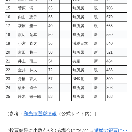
15
菅原 満
65
無所属
現
706
16
内山 恵子
63
無所属
現
679
17
萩原 圭一
40
無所属
現
665
18
渡辺 竜幸
50
無所属
新
550
19
小宮 直之
36
減税日本
新
540
20
道田 将一
58
無所属
新
521
21
井上 研二
54
共産
新
484
22
金井 伸夫
72
無所属
現
483
23
舟橋 夢人
57
NHK党
新
309
24
榎田 道子
55
無所属
新
303
25
鈴木 敬一郎
53
無所属
新
163
（参考：
和光市選挙情報
（公式サイト内））
（投票結果に小数点が出る場合について→
選挙の得票に小