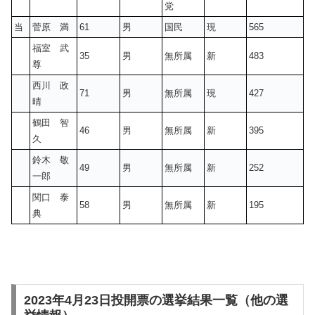
党
当
菅原 満
61
男
国民
現
565
福室 武
35
男
無所属
新
483
尊
西川 政
71
男
無所属
現
427
晴
鶴田 智
46
男
無所属
新
395
久
鈴木 敬
49
男
無所属
新
252
一郎
関口 泰
58
男
無所属
新
195
典
2023年4月23日投開票の選挙結果一覧（他の選