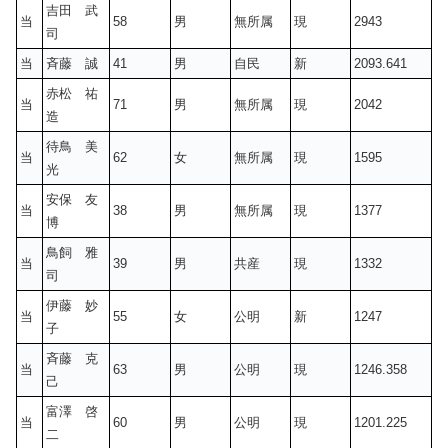
吉田 武
当
58
男
無所属
現
2943
司
当
斉藤 誠
41
男
自民
新
2093.641
赤松 祐
当
71
男
無所属
現
2042
造
待鳥 美
当
62
女
無所属
現
1595
光
安保 友
当
38
男
無所属
現
1377
博
鳥飼 雅
当
39
男
共産
現
1332
司
伊藤 妙
当
55
女
公明
新
1247
子
斉藤 克
当
63
男
公明
現
1246.358
己
富澤 啓
当
60
男
公明
現
1201.225
二