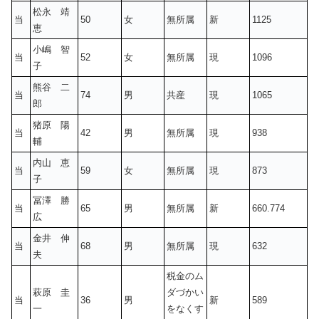
松永 靖
当
50
女
無所属
新
1125
恵
小嶋 智
当
52
女
無所属
現
1096
子
熊谷 二
当
74
男
共産
現
1065
郎
猪原 陽
当
42
男
無所属
現
938
輔
内山 恵
当
59
女
無所属
現
873
子
冨澤 勝
当
65
男
無所属
新
660.774
広
金井 伸
当
68
男
無所属
現
632
夫
税金のム
萩原 圭
ダづかい
当
36
男
新
589
一
をなくす