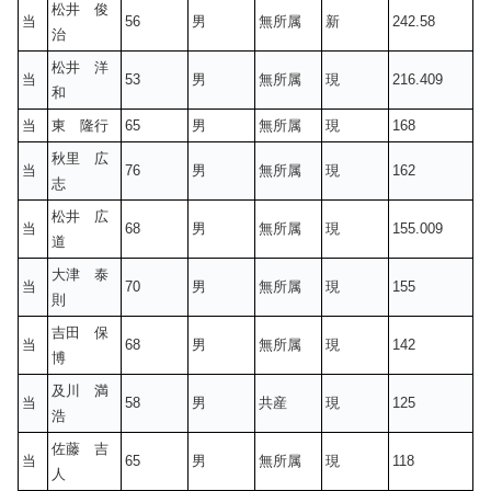
松井 俊
当
56
男
無所属
新
242.58
治
松井 洋
当
53
男
無所属
現
216.409
和
当
東 隆行
65
男
無所属
現
168
秋里 広
当
76
男
無所属
現
162
志
松井 広
当
68
男
無所属
現
155.009
道
大津 泰
当
70
男
無所属
現
155
則
吉田 保
当
68
男
無所属
現
142
博
及川 満
当
58
男
共産
現
125
浩
佐藤 吉
当
65
男
無所属
現
118
人