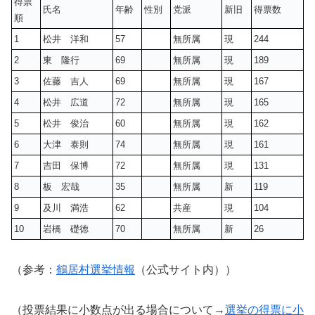
得票
氏名
年齢
性別
党派
新旧
得票数
順
1
松井 洋和
57
無所属
現
244
2
東 隆行
69
無所属
現
189
3
佐藤 吉人
69
無所属
現
167
4
松井 広道
72
無所属
現
165
5
松井 俊治
60
無所属
現
162
6
大津 泰則
74
無所属
現
161
7
吉田 保博
72
無所属
現
131
8
板 宏哉
35
無所属
新
119
9
及川 満浩
62
共産
現
104
10
岩橋 礎徳
70
無所属
新
26
（参考：
鶴居村選挙情報
（公式サイト内））
（投票結果に小数点が出る場合について→
選挙の得票に小