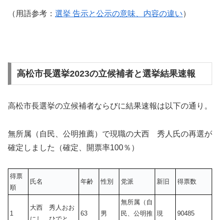
（用語参考：
選挙 告示と公示の意味、内容の違い
）
高松市長選挙2023の立候補者と選挙結果速報
高松市長選挙の立候補者ならびに結果速報は以下の通り。
無所属（自民、公明推薦）で現職の大西 秀人氏の再選が
確定しました（確定、開票率100％）
得票
氏名
年齢
性別
党派
新旧
得票数
順
無所属（自
大西 秀人おお
1
63
男
民、公明推
現
90485
にし ひでと