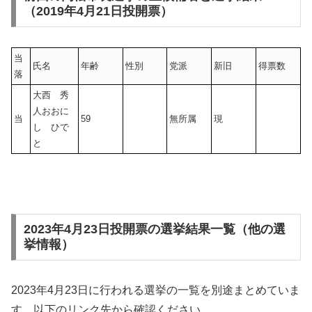
（2019年4月21日投開票）
当
氏名
年齢
性別
党派
新旧
得票数
落
大西 秀
人おおに
当
59
無所属
現
し ひで
と
2023年4月23日投開票の選挙結果一覧（他の選
挙情報）
2023年4月23日に行われる選挙の一覧を別途まとめていま
す。以下のリンク先から確認ください。