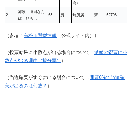
薦）
灘波 博司なん
2
63
男
無所属
新
52798
ば ひろし
（参考：
高松市選挙情報
（公式サイト内））
（投票結果に小数点が出る場合について→
選挙の得票に小
数点が出る理由（按分票）
）
（当選確実がすぐに出る場合について→
開票0%で当選確
実が出るのは何故？
）