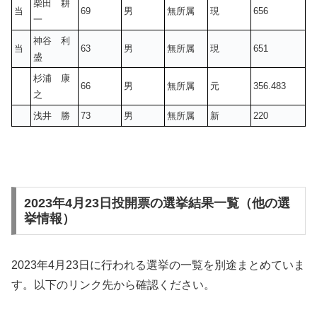
柴田 耕
当
69
男
無所属
現
656
一
神谷 利
当
63
男
無所属
現
651
盛
杉浦 康
66
男
無所属
元
356.483
之
浅井 勝
73
男
無所属
新
220
2023年4月23日投開票の選挙結果一覧（他の選
挙情報）
2023年4月23日に行われる選挙の一覧を別途まとめていま
す。以下のリンク先から確認ください。