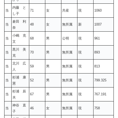
内藤 と
当
71
女
共産
現
1060
し子
倉田 利
当
48
女
無所属
新
1007
奈
小嶋 克
当
68
男
公明
現
961
文
黒川 美
当
70
男
無所属
現
893
克
北川 広
当
59
男
無所属
現
813
人
杉浦 康
当
52
男
無所属
現
799.325
憲
杉浦 辰
当
67
男
無所属
現
767.191
夫
神谷 直
当
46
女
無所属
現
758
子