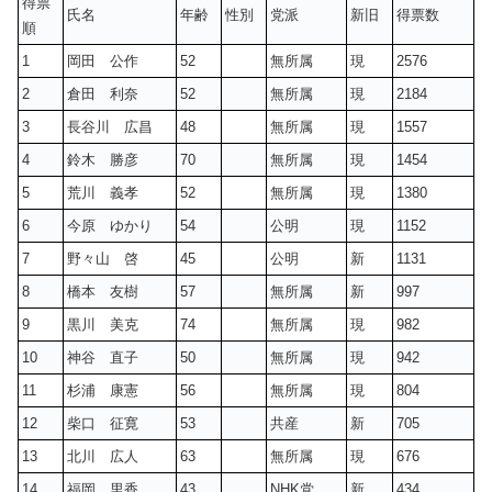
得票
氏名
年齢
性別
党派
新旧
得票数
順
1
岡田 公作
52
無所属
現
2576
2
倉田 利奈
52
無所属
現
2184
3
長谷川 広昌
48
無所属
現
1557
4
鈴木 勝彦
70
無所属
現
1454
5
荒川 義孝
52
無所属
現
1380
6
今原 ゆかり
54
公明
現
1152
7
野々山 啓
45
公明
新
1131
8
橋本 友樹
57
無所属
新
997
9
黒川 美克
74
無所属
現
982
10
神谷 直子
50
無所属
現
942
11
杉浦 康憲
56
無所属
現
804
12
柴口 征寛
53
共産
新
705
13
北川 広人
63
無所属
現
676
14
福岡 里香
43
NHK党
新
434