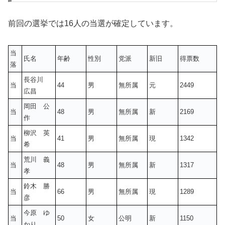
前回の選挙では16人の当選が確定しています。
当
氏名
年齢
性別
党派
新旧
得票数
落
長谷川
当
44
男
無所属
元
2449
広昌
岡田 公
当
48
男
無所属
新
2169
作
柳沢 英
当
41
男
無所属
現
1342
希
荒川 義
当
48
男
無所属
新
1317
孝
鈴木 勝
当
66
男
無所属
現
1289
彦
今原 ゆ
当
50
女
公明
新
1150
かり