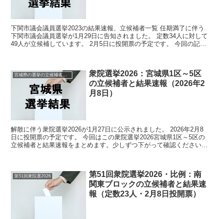
下関市議会議員選挙2023の結果速報、立候補者一覧 任期満了に伴う
下関市議会議員選挙が1月29日に告知されました。 定数34人に対して
49人が立候補しています。 2月5日に投開票の予定です。 今回の記事
はこの下関市議会議員選挙の立候補者、選...
衆院選挙2026：宮城県1区～5区
宮城県の選挙の立候補者と結果速報一覧
の立候補者と結果速報（2026年2
月8日）
解散に伴う衆院選挙2026が1月27日に公示されました。 2026年2月8
日に投開票の予定です。 今回はこの衆院選挙2026宮城県1区～5区の
立候補者と結果速報をまとめます。少しずつ下がって確認ください
（結果は随時更新していきます）。 （そ...
第51回衆院選挙2026・比例：南
第51回衆院選2026
関東ブロックの立候補者と結果速
報（定数23人・2月8日投開票）