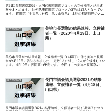
第51回衆院選挙2026・比例代表南関東ブロックの立候補者と結果速
報をまとめます。 比例代表南関東ブロックの定数は23人となってい
ます。 南関東（千葉県，神奈川県，山梨県） 上記の都道府県の人が
投票する比例代表選挙になります。選挙概要...
美祢市長選挙の結果速報、立候補
地方選挙2020
者一覧（2020年4月19日、山口
県）
美祢市長選挙の結果速報、立候補者一覧 任期満了に伴う美祢市長選
挙が4月12日に告知されました。 定数1人に対して2人が立候補してい
ます。 4月19日に投開票の予定です。 今回はこの美祢市長選挙の関
連情報になります。 選挙概要 立候補者...
長門市議会議員選挙2021の結果
地方選挙2021
速報、立候補者一覧（4月18日、
山口県）
長門市議会議員選挙2021の結果速報、立候補者一覧 任期満了に伴う