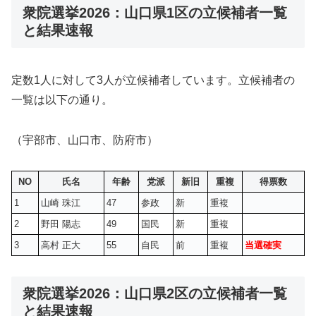
衆院選挙2026：山口県1区の立候補者一覧
と結果速報
定数1人に対して3人が立候補者しています。立候補者の
一覧は以下の通り。
（宇部市、山口市、防府市）
NO
氏名
年齢
党派
新旧
重複
得票数
1
山崎 珠江
47
参政
新
重複
2
野田 陽志
49
国民
新
重複
3
高村 正大
55
自民
前
重複
当選確実
衆院選挙2026：山口県2区の立候補者一覧
と結果速報