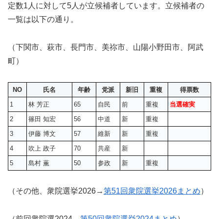
定数1人に対して5人が立候補者しています。立候補者の
一覧は以下の通り。
（下関市、萩市、長門市、美祢市、山陽小野田市、阿武
町）
NO
氏名
年齢
党派
新旧
重複
得票数
1
林 芳正
65
自民
前
重複
当選確実
2
篠田 知宏
56
中道
新
重複
3
伊藤 博文
57
維新
新
重複
4
吹上 政子
70
共産
新
5
島村 薫
50
参政
新
重複
（その他、衆院選挙2026→
第51回衆院選挙2026まとめ
）
（前回衆院選2024→
第50回衆院選挙2024まとめ
）