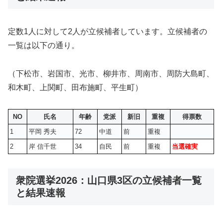
定数1人に対して2人が立候補者しています。立候補者の
一覧は以下の通り。
（下松市、岩国市、光市、柳井市、周南市、周防大島町、
和木町、上関町、田布施町、平生町）
NO
氏名
年齢
党派
新旧
重複
得票数
1
平岡 秀夫
72
中道
前
重複
2
岸 信千世
34
自民
前
重複
当選確実
衆院選挙2026：山口県3区の立候補者一覧
と結果速報