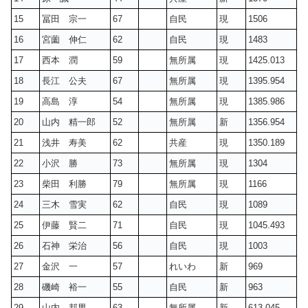
15
冨田 宗一
67
自民
現
1506
16
宮薗 伸仁
62
自民
現
1483
17
西本 潤
59
無所属
現
1425.013
18
長江 公夫
67
無所属
現
1395.954
19
高島 淳
54
無所属
現
1385.986
20
山内 精一郎
52
無所属
新
1356.954
21
浅井 寿美
62
共産
現
1350.189
22
小沢 勝
73
無所属
現
1304
23
柴田 利勝
79
無所属
現
1166
24
三木 雪実
62
自民
現
1089
25
伊藤 賢二
71
自民
現
1045.493
26
石神 栄治
56
自民
現
1003
27
金沢 一
57
れいわ
新
969
28
磯崎 裕一
55
自民
新
963
29
山内 邦男
63
無所属
新
613.045