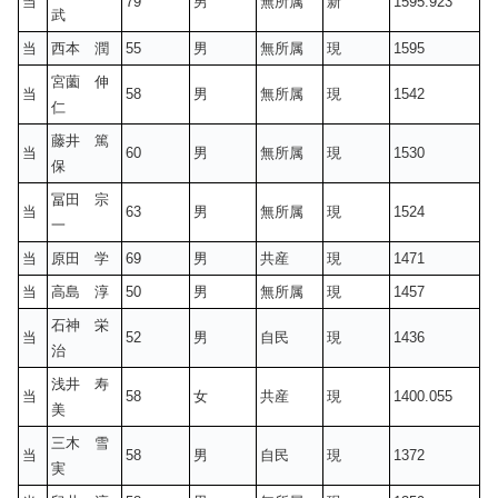
当
79
男
無所属
新
1595.923
武
当
西本 潤
55
男
無所属
現
1595
宮薗 伸
当
58
男
無所属
現
1542
仁
藤井 篤
当
60
男
無所属
現
1530
保
冨田 宗
当
63
男
無所属
現
1524
一
当
原田 学
69
男
共産
現
1471
当
高島 淳
50
男
無所属
現
1457
石神 栄
当
52
男
自民
現
1436
治
浅井 寿
当
58
女
共産
現
1400.055
美
三木 雪
当
58
男
自民
現
1372
実