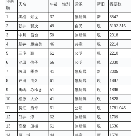
得票
氏名
年齢
性別
党派
新旧
得票数
順
1
黒柳 知世
37
無所属
新
3547
2
朝井 賢次
49
自民
現
3192.316
3
中川 昌也
59
無所属
現
2318
4
新井 亜由美
46
共産
現
2214
5
三宅 聡
61
公明
現
2210
6
池田 信子
56
公明
現
2030
7
颯田 季央
41
無所属
新
2005
8
戸田 由久
61
無所属
現
1897
9
馬嶋 みゆき
51
無所属
現
1896
10
松原 大介
41
無所属
現
1828
11
長江 秀幸
61
公明
現
1781.045
12
臼井 淳
62
無所属
現
1709
13
高桑 茂樹
61
無所属
現
1636
14
原 誠
44
共産
新
1570