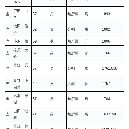
ゆき
戸田 由
当
57
男
無所属
現
1893
久
池田 信
当
52
女
公明
現
1882
子
当
小沢 勝
69
男
無所属
元
1806
松原 大
当
37
男
無所属
新
1766
介
長江 秀
当
57
男
公明
現
1761.538
幸
新井 亜
当
42
女
共産
新
1757
由美
高桑 茂
当
57
男
無所属
現
1704
樹
山田 治
当
71
男
無所属
現
1632.746
義
長江 輝