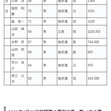
当
臼井 淳
58
男
無所属
現
1359
柴田 利
当
75
男
無所属
元
1321
勝
森 英一
71
男
無所属
現
1128
山田 伸
54
男
立憲
現
1119.253
夫
水野 昇
67
男
無所属
新
744.656
山内 邦
59
男
無所属
新
607
男
早川 幸
64
男
無所属
元
475
介
長江 公
63
男
無所属
現
414.538
夫