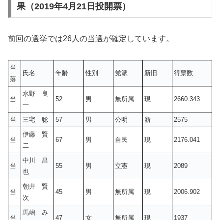
果（2019年4月21日投開票）
前回の選挙では26人の当選が確定しています。
当
氏名
年齢
性別
党派
新旧
得票数
落
水野 良
当
52
男
無所属
現
2660.343
一
当
三宅 聡
57
男
公明
新
2575
伊藤 賢
当
67
男
自民
現
2176.041
二
中川 昌
当
55
男
立憲
現
2089
也
朝井 賢
当
45
男
無所属
現
2006.902
次
馬嶋 み
当
47
女
無所属
現
1937