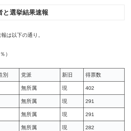
補者と選挙結果速報
速報は以下の通り。
0％）
性別
党派
新旧
得票数
無所属
現
402
無所属
現
291
無所属
現
291
無所属
現
282