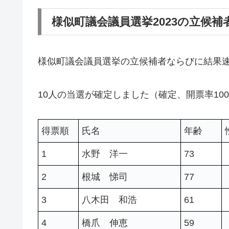
様似町議会議員選挙2023の立候
様似町議会議員選挙の立候補者ならびに結果
10人の当選が確定しました（確定、開票率10
得票順
氏名
年齢
1
水野 洋一
73
2
根城 悌司
77
3
八木田 和浩
61
4
橋爪 伸恵
59