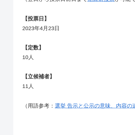
【投票日】
2023年4月23日
【定数】
10人
【立候補者】
11人
（用語参考：
選挙 告示と公示の意味、内容の